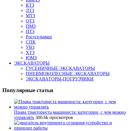
КТЗ
ЛТЗ
МТЗ
ОТЗ
ПМЗ
ПТЗ
Ростсельмаш
СПК
УВЗ
ХТЗ
ЮМЗ
ЭКСКАВАТОРЫ
ГУСЕНИЧНЫЕ ЭКСКАВАТОРЫ
ПНЕВМОКОЛЕСНЫЕ ЭКСКАВАТОРЫ
ЭКСКАВАТОРЫ-ПОГРУЗЧИКИ
Популярные статьи
Права тракториста машиниста: категории, с чем можно
управлять
300.6k просмотров