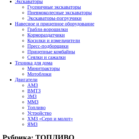
Экскаваторы
Гусеничные экскаваторы
Пневмоколесные экскаваторы
Экскаваторы-погрузчики
Навесное и прицепное оборудование
Грабли-ворошилки
Кормораздатчики
Косилки и измельчители
Пресс-подборщики
Прицепные комбайны
Сеялки и сажалки
Техника для дома
Минитракторы
Мотоблоки
Двигатели
АМЗ
ВМТЗ
ЗМЗ
ММЗ
Топливо
Устройство
ХМЗ «Серп и молот»
ЯМЗ
Рубрика:
ТОПЛИВО