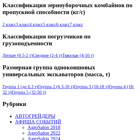
Классификация зерноуборочных комбайнов по
пропускной способности (кг/с)
2 класс
3 класс
4 класс
5 класс
6 класс
7 класс
Классификация погрузчиков по
грузоподъемности
Легкие (0.5-2 т)
Средние (2-4 т)
Тяжелые (4-10 т)
Размерная группа одноковшовых
универсальных экскаваторов (масса, т)
Группа 1 (до 6.3 т)
Группа 2 (6.3-10 т)
Группа 3 (10-18 т)
Группа 4 (18-
32 т)
Группа 5 (32-50 т)
Рубрики
АВТОГРЕЙДЕРЫ
АФИША СОБЫТИЙ
AgroSalon 2018
AgroSalon 2022
AgroSalon 2024