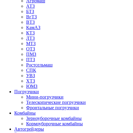
Агромаш
АТЗ
БТЗ
ВгТЗ
ВТЗ
КамАЗ
КТЗ
ЛТЗ
МТЗ
ОТЗ
ПМЗ
ПТЗ
Ростсельмаш
СПК
УВЗ
ХТЗ
ЮМЗ
Погрузчики
Мини-погрузчики
Телескопические погрузчики
Фронтальные погрузчики
Комбайны
Зерноуборочные комбайны
Кормоуборочные комбайны
Автогрейдеры