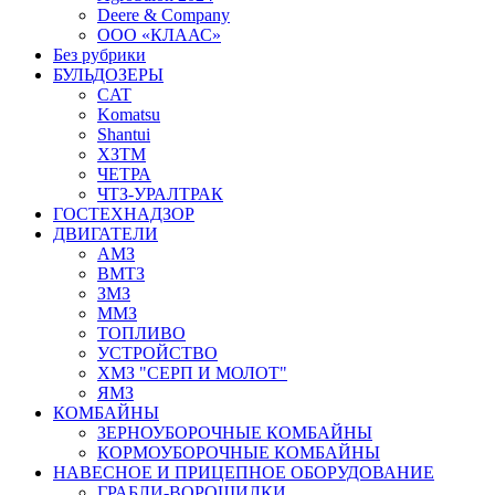
Deere & Company
ООО «КЛААС»
Без рубрики
БУЛЬДОЗЕРЫ
CAT
Komatsu
Shantui
ХЗТМ
ЧЕТРА
ЧТЗ-УРАЛТРАК
ГОСТЕХНАДЗОР
ДВИГАТЕЛИ
АМЗ
ВМТЗ
ЗМЗ
ММЗ
ТОПЛИВО
УСТРОЙСТВО
ХМЗ "СЕРП И МОЛОТ"
ЯМЗ
КОМБАЙНЫ
ЗЕРНОУБОРОЧНЫЕ КОМБАЙНЫ
КОРМОУБОРОЧНЫЕ КОМБАЙНЫ
НАВЕСНОЕ И ПРИЦЕПНОЕ ОБОРУДОВАНИЕ
ГРАБЛИ-ВОРОШИЛКИ