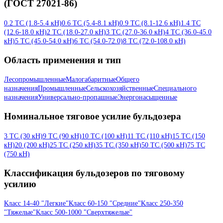
(ГОСТ 27021-86)
0.2 ТС (1.8-5.4 кН)
0.6 ТС (5.4-8.1 кН)
0.9 ТС (8.1-12.6 кН)
1.4 ТС
(12.6-18.0 кН)
2 ТС (18.0-27.0 кН)
3 ТС (27.0-36.0 кН)
4 ТС (36.0-45.0
кН)
5 ТС (45.0-54.0 кН)
6 ТС (54.0-72.0)
8 ТС (72.0-108.0 кН)
Область применения и тип
Лесопромышленные
Малогабаритные
Общего
назначения
Промышленные
Сельскохозяйственные
Специального
назначения
Универсально-пропашные
Энергонасыщенные
Номинальное тяговое усилие бульдозера
3 ТС (30 кН)
9 ТС (90 кН)
10 ТС (100 кН)
11 ТС (110 кН)
15 ТС (150
кН)
20 (200 кН)
25 ТС (250 кН)
35 ТС (350 кН)
50 ТС (500 кН)
75 ТС
(750 кН)
Классификация бульдозеров по тяговому
усилию
Класс 14-40 "Легкие"
Класс 60-150 "Средние"
Класс 250-350
"Тяжелые"
Класс 500-1000 "Сверхтяжелые"