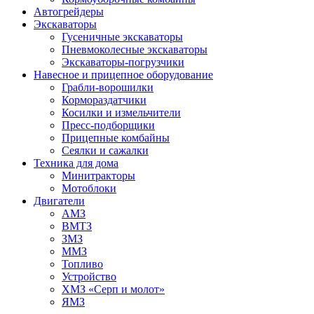
Автогрейдеры
Экскаваторы
Гусеничные экскаваторы
Пневмоколесные экскаваторы
Экскаваторы-погрузчики
Навесное и прицепное оборудование
Грабли-ворошилки
Кормораздатчики
Косилки и измельчители
Пресс-подборщики
Прицепные комбайны
Сеялки и сажалки
Техника для дома
Минитракторы
Мотоблоки
Двигатели
АМЗ
ВМТЗ
ЗМЗ
ММЗ
Топливо
Устройство
ХМЗ «Серп и молот»
ЯМЗ