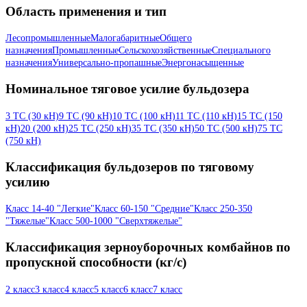
Область применения и тип
Лесопромышленные
Малогабаритные
Общего
назначения
Промышленные
Сельскохозяйственные
Специального
назначения
Универсально-пропашные
Энергонасыщенные
Номинальное тяговое усилие бульдозера
3 ТС (30 кН)
9 ТС (90 кН)
10 ТС (100 кН)
11 ТС (110 кН)
15 ТС (150
кН)
20 (200 кН)
25 ТС (250 кН)
35 ТС (350 кН)
50 ТС (500 кН)
75 ТС
(750 кН)
Классификация бульдозеров по тяговому
усилию
Класс 14-40 "Легкие"
Класс 60-150 "Средние"
Класс 250-350
"Тяжелые"
Класс 500-1000 "Сверхтяжелые"
Классификация зерноуборочных комбайнов по
пропускной способности (кг/с)
2 класс
3 класс
4 класс
5 класс
6 класс
7 класс