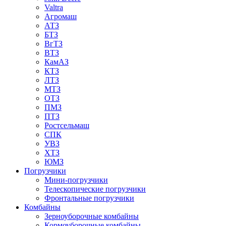
Valtra
Агромаш
АТЗ
БТЗ
ВгТЗ
ВТЗ
КамАЗ
КТЗ
ЛТЗ
МТЗ
ОТЗ
ПМЗ
ПТЗ
Ростсельмаш
СПК
УВЗ
ХТЗ
ЮМЗ
Погрузчики
Мини-погрузчики
Телескопические погрузчики
Фронтальные погрузчики
Комбайны
Зерноуборочные комбайны
Кормоуборочные комбайны