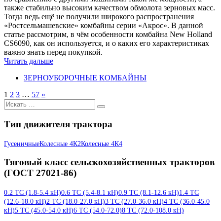
также стабильно высоким качеством обмолота зерновых масс.
Тогда ведь ещё не получили широкого распространения
«Ростсельмашевские» комбайны серии «Акрос». В данной
статье рассмотрим, в чём особенности комбайна New Holland
CS6090, как он используется, и о каких его характеристиках
важно знать перед покупкой.
Читать дальше
ЗЕРНОУБОРОЧНЫЕ КОМБАЙНЫ
1
2
3
…
57
»
Искать:
Тип движителя трактора
Гусеничные
Колесные 4К2
Колесные 4К4
Тяговый класс сельскохозяйственных тракторов
(ГОСТ 27021-86)
0.2 ТС (1.8-5.4 кН)
0.6 ТС (5.4-8.1 кН)
0.9 ТС (8.1-12.6 кН)
1.4 ТС
(12.6-18.0 кН)
2 ТС (18.0-27.0 кН)
3 ТС (27.0-36.0 кН)
4 ТС (36.0-45.0
кН)
5 ТС (45.0-54.0 кН)
6 ТС (54.0-72.0)
8 ТС (72.0-108.0 кН)