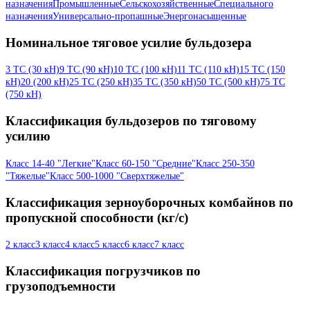
назначения
Промышленные
Сельскохозяйственные
Специального
назначения
Универсально-пропашные
Энергонасыщенные
Номинальное тяговое усилие бульдозера
3 ТС (30 кН)
9 ТС (90 кН)
10 ТС (100 кН)
11 ТС (110 кН)
15 ТС (150
кН)
20 (200 кН)
25 ТС (250 кН)
35 ТС (350 кН)
50 ТС (500 кН)
75 ТС
(750 кН)
Классификация бульдозеров по тяговому
усилию
Класс 14-40 "Легкие"
Класс 60-150 "Средние"
Класс 250-350
"Тяжелые"
Класс 500-1000 "Сверхтяжелые"
Классификация зерноуборочных комбайнов по
пропускной способности (кг/с)
2 класс
3 класс
4 класс
5 класс
6 класс
7 класс
Классификация погрузчиков по
грузоподъемности