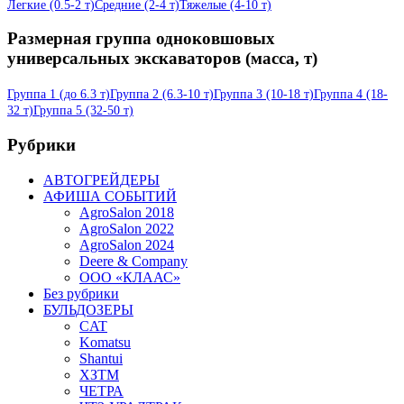
Легкие (0.5-2 т)
Средние (2-4 т)
Тяжелые (4-10 т)
Размерная группа одноковшовых
универсальных экскаваторов (масса, т)
Группа 1 (до 6.3 т)
Группа 2 (6.3-10 т)
Группа 3 (10-18 т)
Группа 4 (18-
32 т)
Группа 5 (32-50 т)
Рубрики
АВТОГРЕЙДЕРЫ
АФИША СОБЫТИЙ
AgroSalon 2018
AgroSalon 2022
AgroSalon 2024
Deere & Company
ООО «КЛААС»
Без рубрики
БУЛЬДОЗЕРЫ
CAT
Komatsu
Shantui
ХЗТМ
ЧЕТРА