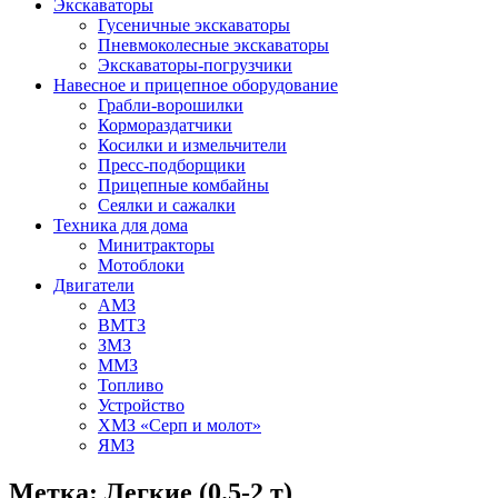
Экскаваторы
Гусеничные экскаваторы
Пневмоколесные экскаваторы
Экскаваторы-погрузчики
Навесное и прицепное оборудование
Грабли-ворошилки
Кормораздатчики
Косилки и измельчители
Пресс-подборщики
Прицепные комбайны
Сеялки и сажалки
Техника для дома
Минитракторы
Мотоблоки
Двигатели
АМЗ
ВМТЗ
ЗМЗ
ММЗ
Топливо
Устройство
ХМЗ «Серп и молот»
ЯМЗ
Метка:
Легкие (0.5-2 т)