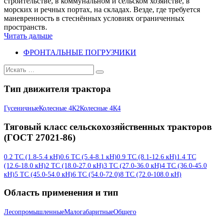
строительстве, в коммунальном и сельском хозяйстве, в
морских и речных портах, на складах. Везде, где требуется
маневренность в стеснённых условиях ограниченных
пространств.
Читать дальше
ФРОНТАЛЬНЫЕ ПОГРУЗЧИКИ
Искать:
Тип движителя трактора
Гусеничные
Колесные 4К2
Колесные 4К4
Тяговый класс сельскохозяйственных тракторов
(ГОСТ 27021-86)
0.2 ТС (1.8-5.4 кН)
0.6 ТС (5.4-8.1 кН)
0.9 ТС (8.1-12.6 кН)
1.4 ТС
(12.6-18.0 кН)
2 ТС (18.0-27.0 кН)
3 ТС (27.0-36.0 кН)
4 ТС (36.0-45.0
кН)
5 ТС (45.0-54.0 кН)
6 ТС (54.0-72.0)
8 ТС (72.0-108.0 кН)
Область применения и тип
Лесопромышленные
Малогабаритные
Общего