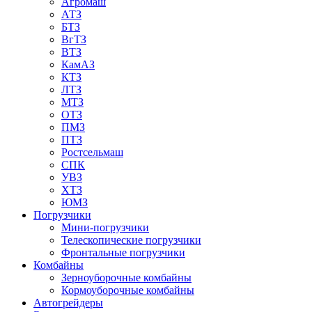
Агромаш
АТЗ
БТЗ
ВгТЗ
ВТЗ
КамАЗ
КТЗ
ЛТЗ
МТЗ
ОТЗ
ПМЗ
ПТЗ
Ростсельмаш
СПК
УВЗ
ХТЗ
ЮМЗ
Погрузчики
Мини-погрузчики
Телескопические погрузчики
Фронтальные погрузчики
Комбайны
Зерноуборочные комбайны
Кормоуборочные комбайны
Автогрейдеры