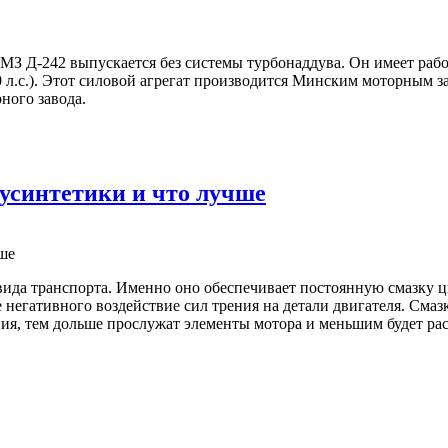
 Д-242 выпускается без системы турбонаддува. Он имеет рабо
0 л.с.). Этот силовой агрегат производится Минским моторным з
ного завода.
лусинтетики и что лучше
ида транспорта. Именно оно обеспечивает постоянную смазку ц
 негативного воздействие сил трения на детали двигателя. Смазк
ения, тем дольше прослужат элементы мотора и меньшим будет ра