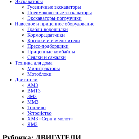
Экскаваторы
Гусеничные экскаваторы
Пневмоколесные экскаваторы
Экскаваторы-погрузчики
Навесное и прицепное оборудование
Грабли-ворошилки
Кормораздатчики
Косилки и измельчители
Пресс-подборщики
Прицепные комбайны
Сеялки и сажалки
Техника для дома
Минитракторы
Мотоблоки
Двигатели
АМЗ
ВМТЗ
ЗМЗ
ММЗ
Топливо
Устройство
ХМЗ «Серп и молот»
ЯМЗ
Рубрика:
ДВИГАТЕЛИ