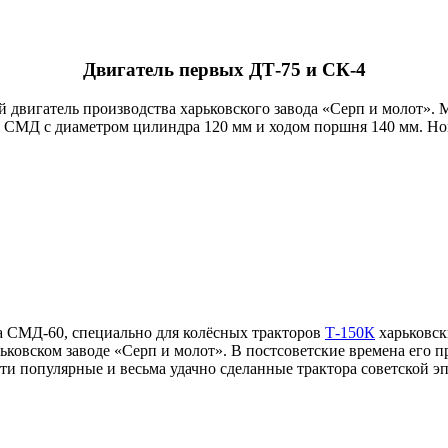
Двигатель первых ДТ-75 и СК-4
вигатель производства харьковского завода «Серп и молот». Мо
 СМД с диаметром цилиндра 120 мм и ходом поршня 140 мм. Ном
а СМД-60, специально для колёсных тракторов
Т-150К
харьковск
ковском заводе «Серп и молот». В постсоветские времена его 
ти популярные и весьма удачно сделанные трактора советской э