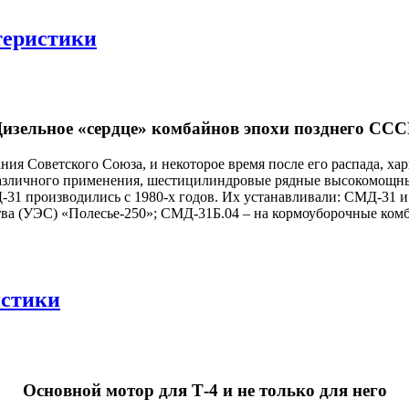
теристики
изельное «сердце» комбайнов эпохи позднего СС
ия Советского Союза, и некоторое время после его распада, х
различного применения, шестицилиндровые рядные высокомощн
31 производились с 1980-х годов. Их устанавливали: СМД-31 
тва (УЭС) «Полесье-250»; СМД-31Б.04 – на кормоуборочные ком
истики
Основной мотор для Т-4 и не только для него