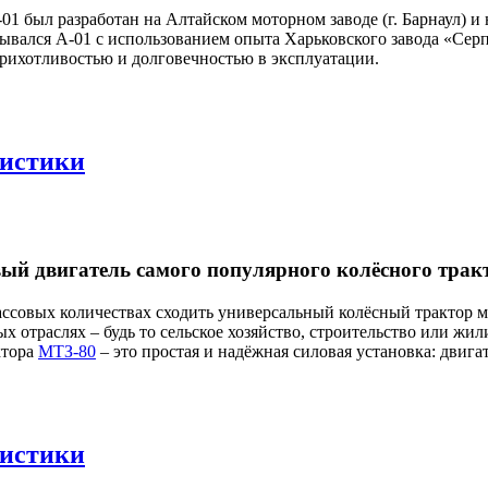
был разработан на Алтайском моторном заводе (г. Барнаул) и н
тывался А-01 с использованием опыта Харьковского завода «Се
рихотливостью и долговечностью в эксплуатации.
ристики
ый двигатель самого популярного колёсного трак
массовых количествах сходить универсальный колёсный трактор 
х отраслях – будь то сельское хозяйство, строительство или ж
ктора
МТЗ-80
– это простая и надёжная силовая установка: двигат
ристики