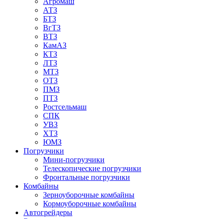
Агромаш
АТЗ
БТЗ
ВгТЗ
ВТЗ
КамАЗ
КТЗ
ЛТЗ
МТЗ
ОТЗ
ПМЗ
ПТЗ
Ростсельмаш
СПК
УВЗ
ХТЗ
ЮМЗ
Погрузчики
Мини-погрузчики
Телескопические погрузчики
Фронтальные погрузчики
Комбайны
Зерноуборочные комбайны
Кормоуборочные комбайны
Автогрейдеры