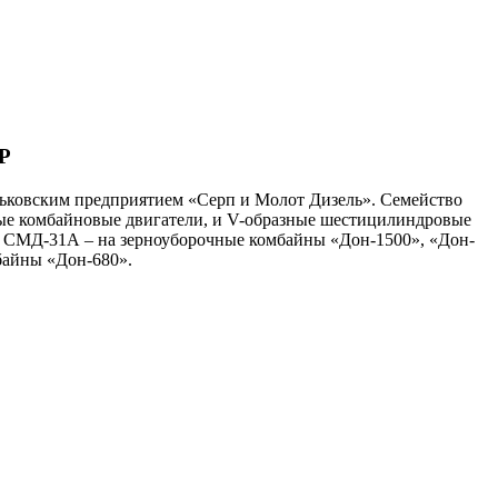
СР
арьковским предприятием «Серп и Молот Дизель». Семейство
ые комбайновые двигатели, и V-образные шестицилиндровые
и СМД-31А – на зерноуборочные комбайны «Дон-1500», «Дон-
байны «Дон-680».