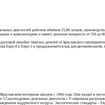
ельных двигателей рабочим объёмом 25,86 литров, производства
кациях и комплектациях и имеют диапазон мощности от 550 до 8
дуктовой линейке тяжёлых дизелей от ярославского предприяти
ам Евро-0 и Евро-1 и предназначаются как для автомобильной, т
Ярославским моторным заводом с 1994 года. Они входят в чис
ные 12-цилиндровые дизельные двигатели с V-образным располо
ждением наддувочного воздуха. Экологические стандарты – Евр