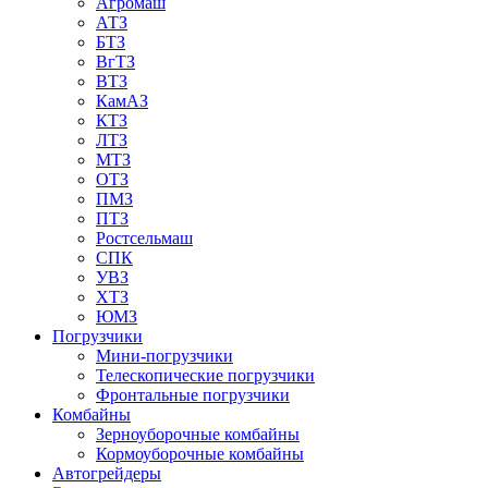
Агромаш
АТЗ
БТЗ
ВгТЗ
ВТЗ
КамАЗ
КТЗ
ЛТЗ
МТЗ
ОТЗ
ПМЗ
ПТЗ
Ростсельмаш
СПК
УВЗ
ХТЗ
ЮМЗ
Погрузчики
Мини-погрузчики
Телескопические погрузчики
Фронтальные погрузчики
Комбайны
Зерноуборочные комбайны
Кормоуборочные комбайны
Автогрейдеры