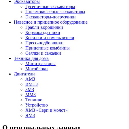
Экскаваторы
Гусеничные экскаваторы
Пневмоколесные экскаваторы
Экскаваторы-погрузчики
Навесное и прицепное оборудование
Грабли-ворошилки
Кормораздатчики
Косилки и измельчители
Пресс-подборщики
Прицепные комбайны
Сеялки и сажалки
Техника для дома
Минитракторы
Мотоблоки
Двигатели
АМЗ
ВМТЗ
ЗМЗ
ММЗ
Топливо
Устройство
ХМЗ «Серп и молот»
ЯМЗ
О персональных данных