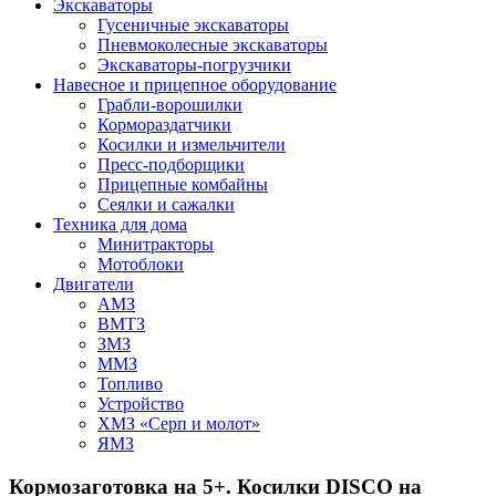
Экскаваторы
Гусеничные экскаваторы
Пневмоколесные экскаваторы
Экскаваторы-погрузчики
Навесное и прицепное оборудование
Грабли-ворошилки
Кормораздатчики
Косилки и измельчители
Пресс-подборщики
Прицепные комбайны
Сеялки и сажалки
Техника для дома
Минитракторы
Мотоблоки
Двигатели
АМЗ
ВМТЗ
ЗМЗ
ММЗ
Топливо
Устройство
ХМЗ «Серп и молот»
ЯМЗ
Кормозаготовка на 5+. Косилки DISCO на