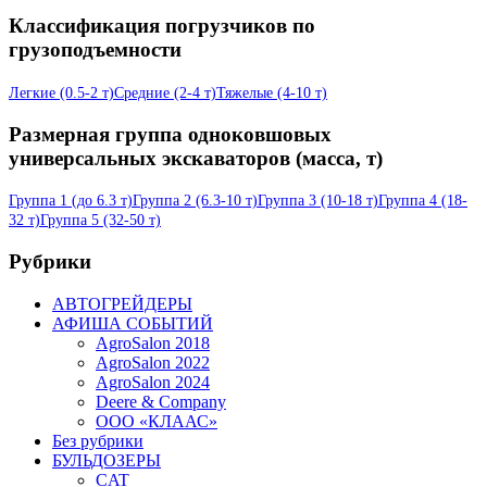
Классификация погрузчиков по
грузоподъемности
Легкие (0.5-2 т)
Средние (2-4 т)
Тяжелые (4-10 т)
Размерная группа одноковшовых
универсальных экскаваторов (масса, т)
Группа 1 (до 6.3 т)
Группа 2 (6.3-10 т)
Группа 3 (10-18 т)
Группа 4 (18-
32 т)
Группа 5 (32-50 т)
Рубрики
АВТОГРЕЙДЕРЫ
АФИША СОБЫТИЙ
AgroSalon 2018
AgroSalon 2022
AgroSalon 2024
Deere & Company
ООО «КЛААС»
Без рубрики
БУЛЬДОЗЕРЫ
CAT