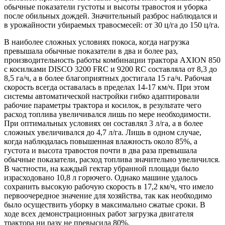
обычные показатели густоты и высоты травостоя и уборка
после обильных дождей. Значительный разброс наблюдался и
в урожайности убираемых травосмесей: от 30 ц/га до 150 ц/га.
В наиболее сложных условиях покоса, когда нагрузка
превышала обычные показатели в два и более раз,
производительность работы комбинации трактора AXION 850
с косилками DISCO 3200 FRC и 9200 RC составляла от 8,3 до
8,5 га/ч, а в более благоприятных достигала 15 га/ч. Рабочая
скорость всегда оставалась в пределах 14-17 км/ч. При этом
системы автоматической настройки гибко адаптировали
рабочие параметры трактора и косилок, в результате чего
расход топлива увеличивался лишь по мере необходимости.
При оптимальных условиях он составлял 3 л/га, а в более
сложных увеличивался до 4,7 л/га. Лишь в одном случае,
когда наблюдалась повышенная влажность около 85%, а
густота и высота травостоя почти в два раза превышала
обычные показатели, расход топлива значительно увеличился.
В частности, на каждый гектар убранной площади было
израсходовано 10,8 л горючего. Однако машине удалось
сохранить высокую рабочую скорость в 17,2 км/ч, что имело
первоочередное значение для хозяйства, так как необходимо
было осуществить уборку в максимально сжатые сроки. В
ходе всех демонстрационных работ загрузка двигателя
трактора ни разу не превысила 80%.