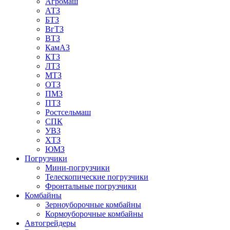
Агромаш
АТЗ
БТЗ
ВгТЗ
ВТЗ
КамАЗ
КТЗ
ЛТЗ
МТЗ
ОТЗ
ПМЗ
ПТЗ
Ростсельмаш
СПК
УВЗ
ХТЗ
ЮМЗ
Погрузчики
Мини-погрузчики
Телескопические погрузчики
Фронтальные погрузчики
Комбайны
Зерноуборочные комбайны
Кормоуборочные комбайны
Автогрейдеры