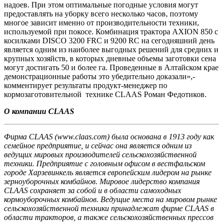
надоев. При этом оптимальные погодные условия могут
предоставлять на уборку всего несколько часов, поэтому
многое зависит именно от производительности техники,
используемой при покосе. Комбинация трактора AXION 850 с
косилками DISCO 3200 FRC и 9200 RC на сегодняшний день
является одним из наиболее выгодных решений для средних и
крупных хозяйств, в которых дневные объемы заготовки сена
могут достигать 50 и более га. Проведенные в Алтайском крае
демонстрационные работы это убедительно доказали»,-
комментирует результаты продукт-менеджер по
кормозаготовительной технике CLAAS Роман Федотиков.
О компании CLAAS
Фирма CLAAS (www.claas.com) была основана в 1913 году как
семейное предприятие, и сейчас она является одним из
ведущих мировых производителей сельскохозяйственной
техники. Предприятие с головным офисом в вестфальском
городе Харзевинкель является европейским лидером на рынке
зерноуборочных комбайнов. Мировое лидерство компания
CLAAS сохраняет за собой и в области самоходных
кормоуборочных комбайнов. Ведущие места на мировом рынке
сельскохозяйственной техники принадлежат фирме CLAAS в
области тракторов, а также сельскохозяйственных прессов