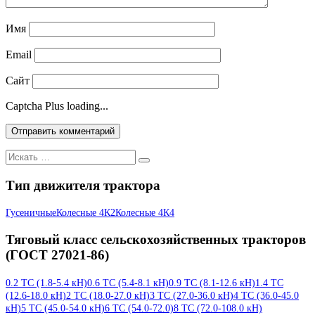
Имя
Email
Сайт
Captcha Plus loading...
Искать:
Тип движителя трактора
Гусеничные
Колесные 4К2
Колесные 4К4
Тяговый класс сельскохозяйственных тракторов
(ГОСТ 27021-86)
0.2 ТС (1.8-5.4 кН)
0.6 ТС (5.4-8.1 кН)
0.9 ТС (8.1-12.6 кН)
1.4 ТС
(12.6-18.0 кН)
2 ТС (18.0-27.0 кН)
3 ТС (27.0-36.0 кН)
4 ТС (36.0-45.0
кН)
5 ТС (45.0-54.0 кН)
6 ТС (54.0-72.0)
8 ТС (72.0-108.0 кН)