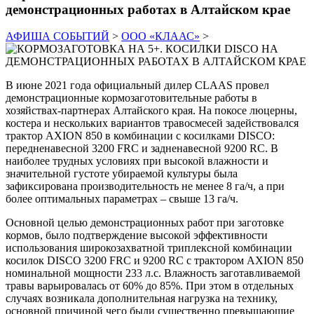
демонстрационных работах в Алтайском крае
АФИША СОБЫТИЙ
>
ООО «КЛААС»
>
В июне 2021 года официальный дилер CLAAS провел
демонстрационные кормозаготовительные работы в
хозяйствах-партнерах Алтайского края. На покосе люцерны,
костера и нескольких вариантов травосмесей задействовался
трактор AXION 850 в комбинации с косилками DISCO:
передненавесной 3200 FRC и задненавесной 9200 RC. В
наиболее трудных условиях при высокой влажности и
значительной густоте убираемой культуры была
зафиксирована производительность не менее 8 га/ч, а при
более оптимальных параметрах – свыше 13 га/ч.
Основной целью демонстрационных работ при заготовке
кормов, было подтверждение высокой эффективности
использования широкозахватной триплексной комбинации
косилок DISCO 3200 FRC и 9200 RC с трактором AXION 850
номинальной мощности 233 л.с. Влажность заготавливаемой
травы варьировалась от 60% до 85%. При этом в отдельных
случаях возникала дополнительная нагрузка на технику,
основной причиной чего были существенно превышающие