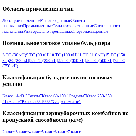
Область применения и тип
Лесопромышленные
Малогабаритные
Общего
назначения
Промышленные
Сельскохозяйственные
Специального
назначения
Универсально-пропашные
Энергонасыщенные
Номинальное тяговое усилие бульдозера
3 ТС (30 кН)
9 ТС (90 кН)
10 ТС (100 кН)
11 ТС (110 кН)
15 ТС (150
кН)
20 (200 кН)
25 ТС (250 кН)
35 ТС (350 кН)
50 ТС (500 кН)
75 ТС
(750 кН)
Классификация бульдозеров по тяговому
усилию
Класс 14-40 "Легкие"
Класс 60-150 "Средние"
Класс 250-350
"Тяжелые"
Класс 500-1000 "Сверхтяжелые"
Классификация зерноуборочных комбайнов по
пропускной способности (кг/с)
2 класс
3 класс
4 класс
5 класс
6 класс
7 класс