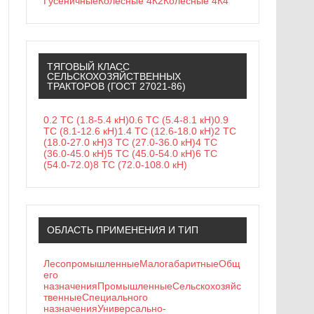
Гусеничные
Колесные 4К2
Колесные 4К4
ТЯГОВЫЙ КЛАСС
СЕЛЬСКОХОЗЯЙСТВЕННЫХ
ТРАКТОРОВ (ГОСТ 27021-86)
0.2 ТС (1.8-5.4 кН)
0.6 ТС (5.4-8.1 кН)
0.9
ТС (8.1-12.6 кН)
1.4 ТС (12.6-18.0 кН)
2 ТС
(18.0-27.0 кН)
3 ТС (27.0-36.0 кН)
4 ТС
(36.0-45.0 кН)
5 ТС (45.0-54.0 кН)
6 ТС
(54.0-72.0)
8 ТС (72.0-108.0 кН)
ОБЛАСТЬ ПРИМЕНЕНИЯ И ТИП
Лесопромышленные
Малогабаритные
Общ
его
назначения
Промышленные
Сельскохозяйс
твенные
Специального
назначения
Универсально-