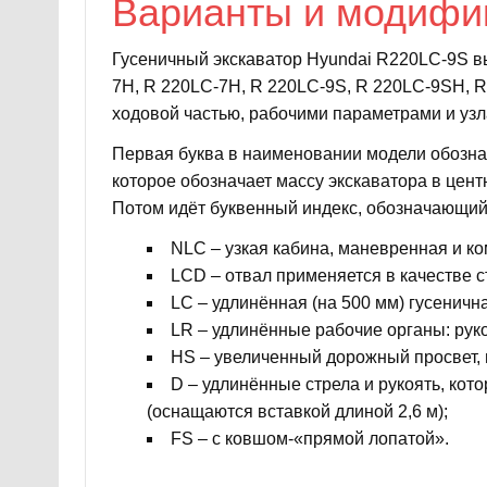
Варианты и модифи
Гусеничный экскаватор Hyundai R220LC-9S вы
7H, R 220LC-7H, R 220LC-9S, R 220LC-9SH, R
ходовой частью, рабочими параметрами и узл
Первая буква в наименовании модели обознач
которое обозначает массу экскаватора в центн
Потом идёт буквенный индекс, обозначающий 
NLC – узкая кабина, маневренная и ко
LCD – отвал применяется в качестве с
LC – удлинённая (на 500 мм) гусенич
LR – удлинённые рабочие органы: рук
HS – увеличенный дорожный просвет,
D – удлинённые стрела и рукоять, кот
(оснащаются вставкой длиной 2,6 м);
FS – с ковшом-«прямой лопатой».