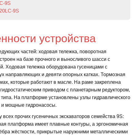
LC-9S
220LC-9S
енности устройства
едующих частей: ходовая тележка, поворотная
строен на базе прочного и выносливого шасси с
й. Ходовая тележка оборудована гусеницами с
ух направляющих и девяти опорных катках. Тормозная
мах, которые работают в масле. На раме закреплена
 гидростатическим приводом с планетарным редуктором,
 типа. На платформе установлены узлы гидравлического
а и мощные гидронасосы.
у всех прочих гусеничных экскаваторов семейства 9S:
ная платформа имеет плавные контуры, а эргономичная
ёбра жёсткости, прикрытые наружними металлическими