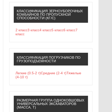
КЛАССИФИКАЦИЯ ЗЕРНОУБОРОЧНЫХ
КОМБАЙНОВ ПО ПРОПУСКНОЙ
СПОСОБНОСТИ (КГ/С)
2 класс
3 класс
4 класс
5 класс
6 класс
7
класс
КЛАССИФИКАЦИЯ ПОГРУЗЧИКОВ ПО
ГРУЗОПОДЪЕМНОСТИ
Легкие (0.5-2 т)
Средние (2-4 т)
Тяжелые
(4-10 т)
РАЗМЕРНАЯ ГРУППА ОДНОКОВШОВЫХ
УНИВЕРСАЛЬНЫХ ЭКСКАВАТОРОВ
(МАССА, Т)