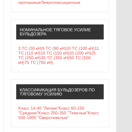
пропашные
Энергонасыщенные
НОМИНАЛЬНОЕ ТЯГОВОЕ УСИЛИЕ
БУЛЬДОЗЕРА
3 ТС (30 кН)
9 ТС (90 кН)
10 ТС (100 кН)
11
ТС (110 кН)
15 ТС (150 кН)
20 (200 кН)
25
ТС (250 кН)
35 ТС (350 кН)
50 ТС (500
кН)
75 ТС (750 кН)
КЛАССИФИКАЦИЯ БУЛЬДОЗЕРОВ ПО
ТЯГОВОМУ УСИЛИЮ
Класс 14-40 "Легкие"
Класс 60-150
"Средние"
Класс 250-350 "Тяжелые"
Класс
500-1000 "Сверхтяжелые"