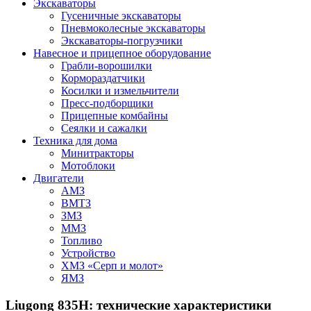
Экскаваторы
Гусеничные экскаваторы
Пневмоколесные экскаваторы
Экскаваторы-погрузчики
Навесное и прицепное оборудование
Грабли-ворошилки
Кормораздатчики
Косилки и измельчители
Пресс-подборщики
Прицепные комбайны
Сеялки и сажалки
Техника для дома
Минитракторы
Мотоблоки
Двигатели
АМЗ
ВМТЗ
ЗМЗ
ММЗ
Топливо
Устройство
ХМЗ «Серп и молот»
ЯМЗ
Liugong 835H: технические характеристики