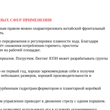
ЧНЫХ СФЕР ПРИМЕНЕНИЯ
лным правом можно охарактеризовать китайский фронтальный
ть.
 передвижения и регулировки плавности хода. Благодаря
чёт снижения потребления горючего, простоты
ч на рабочей площадке.
териалов. Погрузчик Люгонг 835Н может разрабатывать грунты
не первый год, хорошо зарекомендовав себя и получив
х небольших размеров, хорошей производительности и
турбинным гидротрансформатором и планетарной коробкой
ом управлении приводит в движение стрелу с одним поршнем.
 позволяют использовать его в условиях ограниченного