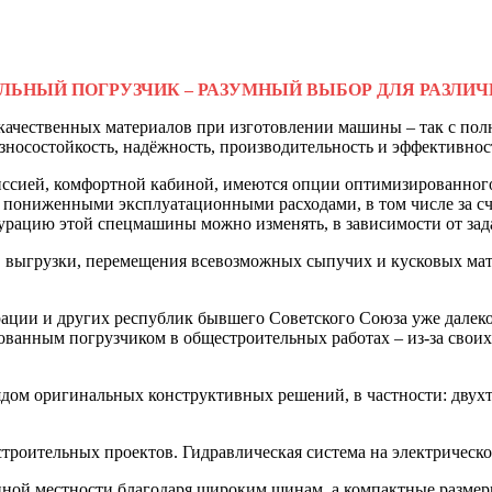
ЬНЫЙ ПОГРУЗЧИК – РАЗУМНЫЙ ВЫБОР ДЛЯ РАЗЛИ
качественных материалов при изготовлении машины – так с по
зносостойкость, надёжность, производительность и эффективнос
ссией, комфортной кабиной, имеются опции оптимизированного
я пониженными эксплуатационными расходами, в том числе за с
рацию этой спецмашины можно изменять, в зависимости от зада
и, выгрузки, перемещения всевозможных сыпучих и кусковых ма
ции и других республик бывшего Советского Союза уже далеко 
ованным погрузчиком в общестроительных работах – из-за свои
дом оригинальных конструктивных решений, в частности: двух
троительных проектов. Гидравлическая система на электрическ
ной местности благодаря широким шинам, а компактные размеры