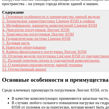
пространства – на улицах города вблизи зданий и машин.
Содержание
1.
Основные особенности и преимущества данной модели
2.
Технические характеристики Liugong 835H в цифрах
3.
Модификации, варианты комплектаций Liugong 835H
4.
Двигатели погрузчиков Люгонг 835Н
5.
Трансмиссии погрузчиков Люгонг 835Н
6.
Гидравлическая система Liugong 835H
7.
Ходовая часть
8.
Навесное оборудование
9.
Кабина фронтального погрузчика Люгонг 835Н
10.
Отличия модели погрузчика LiuGong 835H от предшестве
11.
Полный перечень опции в стандартной комплектации:
12.
О компании-производителе данной техники
13.
Отечественный аналог
Основные особенности и преимущества
Среди ключевых преимуществ погрузчиков Люгонг 835Н, есть 
В качестве комплектующих применяются запасные части, 
В случаях любого сильного повышения нагрузки на гид
835H от поломок из-за перегрузки, которая может быть 