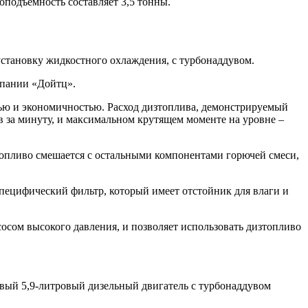
оподъёмность составляет 3,5 тонны.
тановку жидкостного охлаждения, с турбонаддувом.
мпании «Дойтц».
ю и экономичностью. Расход дизтоплива, демонстрируемый
ов за минуту, и максимальном крутящем моменте на уровне –
опливо смешается с остальными компонентами горючей смеси,
 специфический фильтр, который имеет отстойник для влаги и
сом высокого давления, и позволяет использовать дизтопливо
вый 5,9-литровый дизельный двигатель с турбонаддувом