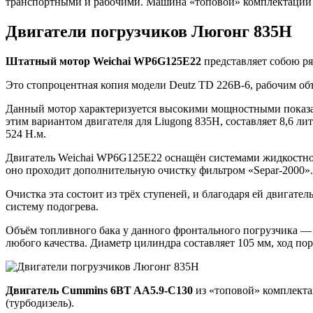
транспортными и рабочими. Машина «топовой» комплектации ве
Двигатели погрузчиков Люгонг 835Н
Штатный мотор Weichai WP6G125E22
представляет собою р
Это стопроцентная копия модели Deutz TD 226B-6, рабочим объ
Данный мотор характеризуется высокими мощностными показа
этим вариантом двигателя для Liugong 835H, составляет 8,6 ли
524 Н.м.
Двигатель Weichai WP6G125E22 оснащён системами жидкостног
оно проходит дополнительную очистку фильтром «Separ-2000».
Очистка эта состоит из трёх ступеней, и благодаря ей двигат
систему подогрева.
Объём топливного бака у данного фронтального погрузчика — 
любого качества. Диаметр цилиндра составляет 105 мм, ход по
Двигатель Cummins 6BT
AA5.9-C130
из «топовой» комплекта
(турбодизель).