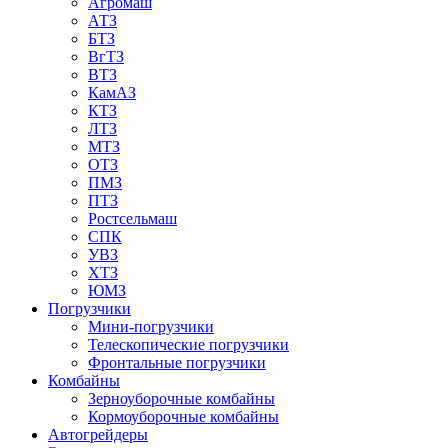
Агромаш
АТЗ
БТЗ
ВгТЗ
ВТЗ
КамАЗ
КТЗ
ЛТЗ
МТЗ
ОТЗ
ПМЗ
ПТЗ
Ростсельмаш
СПК
УВЗ
ХТЗ
ЮМЗ
Погрузчики
Мини-погрузчики
Телескопические погрузчики
Фронтальные погрузчики
Комбайны
Зерноуборочные комбайны
Кормоуборочные комбайны
Автогрейдеры