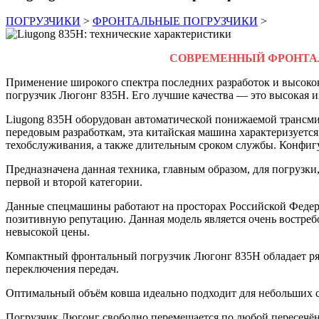
ПОГРУЗЧИКИ
>
ФРОНТАЛЬНЫЕ ПОГРУЗЧИКИ
>
СОВРЕМЕННЫЙ ФРОНТАЛ
Применение широкого спектра последних разработок и высоко
погрузчик Люгонг 835Н. Его лучшие качества — это высокая и
Liugong 835H оборудован автоматической понижаемой трансми
передовым разработкам, эта китайская машина характеризуетс
техобслуживания, а также длительным сроком службы. Конфигу
Предназначена данная техника, главным образом, для погрузк
первой и второй категории.
Данные спецмашины работают на просторах Российской Федера
позитивную репутацию. Данная модель является очень востреб
невысокой цены.
Компактный фронтальный погрузчик Люгонг 835H обладает ря
переключения передач.
Оптимальный объём ковша идеально подходит для небольших с
Погрузчик Люгонг свободно перемещается по любой пересечён