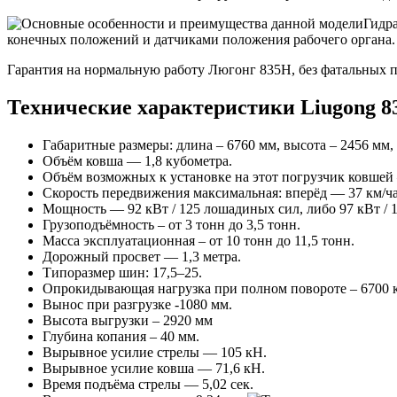
Гидра
конечных положений и датчиками положения рабочего органа.
Гарантия на нормальную работу Люгонг 835Н, без фатальных пол
Технические характеристики Liugong 8
Габаритные размеры: длина – 6760 мм, высота – 2456 мм
Объём ковша — 1,8 кубометра.
Объём возможных к установке на этот погрузчик ковшей – 
Скорость передвижения максимальная: вперёд — 37 км/час,
Мощность — 92 кВт / 125 лошадиных сил, либо 97 кВт / 
Грузоподъёмность – от 3 тонн до 3,5 тонн.
Масса эксплуатационная – от 10 тонн до 11,5 тонн.
Дорожный просвет — 1,3 метра.
Типоразмер шин: 17,5–25.
Опрокидывающая нагрузка при полном повороте – 6700 к
Вынос при разгрузке -1080 мм.
Высота выгрузки – 2920 мм
Глубина копания – 40 мм.
Вырывное усилие стрелы — 105 кН.
Вырывное усилие ковша — 71,6 кН.
Время подъёма стрелы — 5,02 сек.