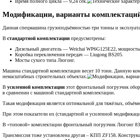
Время полного цикла — 9,24 сек.
Модификации, варианты комплектаций
Данная спецмашина грузоподъёмностью три тонны и эксплуата
В
стандартной комплектации
предусмотрены:
Дизельный двигатель — Weichai WP6G125E22, мощностью 
Коробка переключения передач — Liugong BS205.
Мосты сухого типа Люгонг.
Машина стандартной комплектации весит 10 тонн. Данную комп
немасштабных строительных объектах.
В
усиленной комплектации
этот фронтальный погрузчик обору
в сравнении с машиной стандартной комплектации.
Такая модификация является оптимальной для тяжёлых, объёмн
При этом показатели их (стандартной и усиленной модификаций)
В «топовой» комплектации фронтальный погрузчик Люгонг 835
Трансмиссия тоже установлена другая – КПП ZF158. Конструк