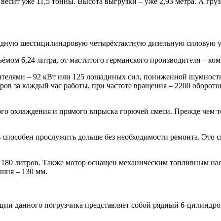
сит уже 11,5 тонны. Высота выгрузки – уже 2,93 метра. А груз
ядную шестицилиндровую четырёхтактную дизельную силовую ус
ёмом 6,24 литра, от маститого германского производителя – ко
телями – 92 кВт или 125 лошадиных сил, пониженной шумность
тров за каждый час работы, при частоте вращения – 2200 оборот
о охлаждения и прямого впрыска горючей смеси. Прежде чем т
ель способен прослужить дольше без необходимости ремонта. Это
180 литров. Также мотор оснащен механическим топливным насо
ршня – 130 мм.
ции данного погрузчика представляет собой рядный 6-цилиндро