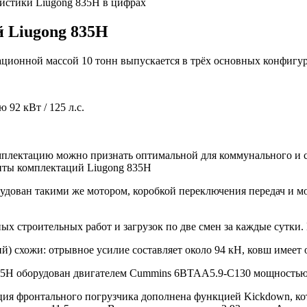
 Liugong 835H
ционной массой 10 тонн выпускается в трёх основных конфигур
92 кВт / 125 л.с.
лектацию можно признать оптимальной для коммунального и сел
дован такими же мотором, коробкой переключения передач и мо
ых строительных работ и загрузок по две смен за каждые сутки
 схожи: отрывное усилие составляет около 94 кН, ковш имеет об
Н оборудован двигателем Cummins 6BTAA5.9-C130 мощностью 97
ция фронтального погрузчика дополнена функцией Kickdown, ко