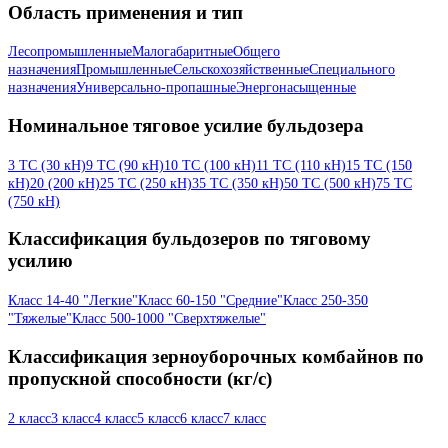
Область применения и тип
Лесопромышленные
Малогабаритные
Общего
назначения
Промышленные
Сельскохозяйственные
Специального
назначения
Универсально-пропашные
Энергонасыщенные
Номинальное тяговое усилие бульдозера
3 ТС (30 кН)
9 ТС (90 кН)
10 ТС (100 кН)
11 ТС (110 кН)
15 ТС (150
кН)
20 (200 кН)
25 ТС (250 кН)
35 ТС (350 кН)
50 ТС (500 кН)
75 ТС
(750 кН)
Классификация бульдозеров по тяговому
усилию
Класс 14-40 "Легкие"
Класс 60-150 "Средние"
Класс 250-350
"Тяжелые"
Класс 500-1000 "Сверхтяжелые"
Классификация зерноуборочных комбайнов по
пропускной способности (кг/с)
2 класс
3 класс
4 класс
5 класс
6 класс
7 класс