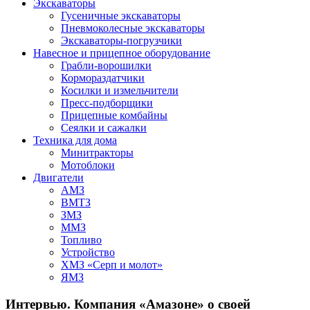
Экскаваторы
Гусеничные экскаваторы
Пневмоколесные экскаваторы
Экскаваторы-погрузчики
Навесное и прицепное оборудование
Грабли-ворошилки
Кормораздатчики
Косилки и измельчители
Пресс-подборщики
Прицепные комбайны
Сеялки и сажалки
Техника для дома
Минитракторы
Мотоблоки
Двигатели
АМЗ
ВМТЗ
ЗМЗ
ММЗ
Топливо
Устройство
ХМЗ «Серп и молот»
ЯМЗ
Интервью. Компания «Амазоне» о своей