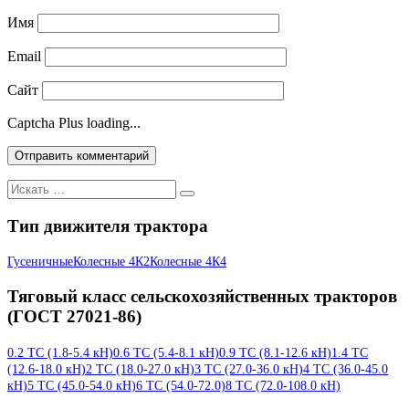
Имя
Email
Сайт
Captcha Plus loading...
Искать:
Тип движителя трактора
Гусеничные
Колесные 4К2
Колесные 4К4
Тяговый класс сельскохозяйственных тракторов
(ГОСТ 27021-86)
0.2 ТС (1.8-5.4 кН)
0.6 ТС (5.4-8.1 кН)
0.9 ТС (8.1-12.6 кН)
1.4 ТС
(12.6-18.0 кН)
2 ТС (18.0-27.0 кН)
3 ТС (27.0-36.0 кН)
4 ТС (36.0-45.0
кН)
5 ТС (45.0-54.0 кН)
6 ТС (54.0-72.0)
8 ТС (72.0-108.0 кН)