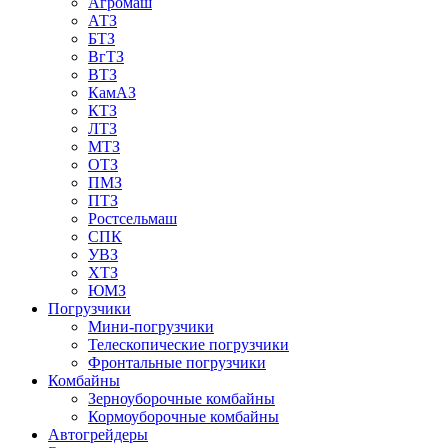
Агромаш
АТЗ
БТЗ
ВгТЗ
ВТЗ
КамАЗ
КТЗ
ЛТЗ
МТЗ
ОТЗ
ПМЗ
ПТЗ
Ростсельмаш
СПК
УВЗ
ХТЗ
ЮМЗ
Погрузчики
Мини-погрузчики
Телескопические погрузчики
Фронтальные погрузчики
Комбайны
Зерноуборочные комбайны
Кормоуборочные комбайны
Автогрейдеры