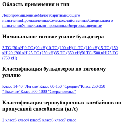
Область применения и тип
Лесопромышленные
Малогабаритные
Общего
назначения
Промышленные
Сельскохозяйственные
Специального
назначения
Универсально-пропашные
Энергонасыщенные
Номинальное тяговое усилие бульдозера
3 ТС (30 кН)
9 ТС (90 кН)
10 ТС (100 кН)
11 ТС (110 кН)
15 ТС (150
кН)
20 (200 кН)
25 ТС (250 кН)
35 ТС (350 кН)
50 ТС (500 кН)
75 ТС
(750 кН)
Классификация бульдозеров по тяговому
усилию
Класс 14-40 "Легкие"
Класс 60-150 "Средние"
Класс 250-350
"Тяжелые"
Класс 500-1000 "Сверхтяжелые"
Классификация зерноуборочных комбайнов по
пропускной способности (кг/с)
2 класс
3 класс
4 класс
5 класс
6 класс
7 класс