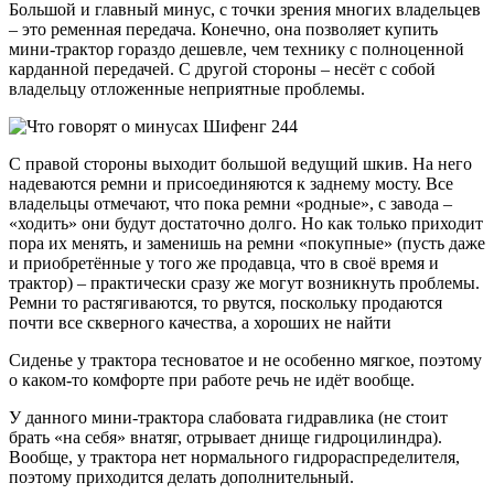
Большой и главный минус, с точки зрения многих владельцев
– это ременная передача. Конечно, она позволяет купить
мини-трактор гораздо дешевле, чем технику с полноценной
карданной передачей. С другой стороны – несёт с собой
владельцу отложенные неприятные проблемы.
С правой стороны выходит большой ведущий шкив. На него
надеваются ремни и присоединяются к заднему мосту. Все
владельцы отмечают, что пока ремни «родные», с завода –
«ходить» они будут достаточно долго. Но как только приходит
пора их менять, и заменишь на ремни «покупные» (пусть даже
и приобретённые у того же продавца, что в своё время и
трактор) – практически сразу же могут возникнуть проблемы.
Ремни то растягиваются, то рвутся, поскольку продаются
почти все скверного качества, а хороших не найти
Сиденье у трактора тесноватое и не особенно мягкое, поэтому
о каком-то комфорте при работе речь не идёт вообще.
У данного мини-трактора слабовата гидравлика (не стоит
брать «на себя» внатяг, отрывает днище гидроцилиндра).
Вообще, у трактора нет нормального гидрораспределителя,
поэтому приходится делать дополнительный.