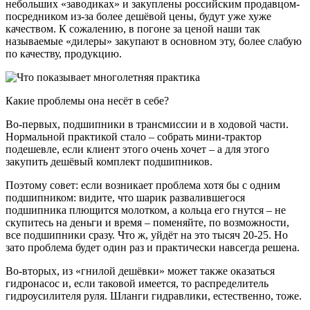
небольших «заводиках» и закуплены российским продавцом-
посредником из-за более дешёвой цены, будут уже хуже
качеством. К сожалению, в погоне за ценой наши так
называемые «дилеры» закупают в основном эту, более слабую
по качеству, продукцию.
Какие проблемы она несёт в себе?
Во-первых, подшипники в трансмиссии и в ходовой части.
Нормальной практикой стало – собрать мини-трактор
подешевле, если клиент этого очень хочет – а для этого
закупить дешёвый комплект подшипников.
Поэтому совет: если возникает проблема хотя бы с одним
подшипником: видите, что шарик развалившегося
подшипника плющится молотком, а кольца его гнутся – не
скупитесь на деньги и время – поменяйте, по возможности,
все подшипники сразу. Что ж, уйдёт на это тысяч 20-25. Но
зато проблема будет один раз и практически навсегда решена.
Во-вторых, из «гнилой дешёвки» может также оказаться
гидронасос и, если таковой имеется, то распределитель
гидроусилителя руля. Шланги гидравлики, естественно, тоже.