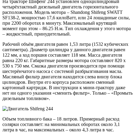
На тракторе Шифенг 244 установлен одноцилиндровый
четырёхтактный дизельный двигатель горизонтального
расположения. Модель мотора – Shandong Shifeng SWATT
SF138-2, мощностью 17,6 килоВатт, или 24 лошадиные силы,
при 2200 оборотах в минуту. Максимальный крутящий
момент при этом – 86.25 Н.м. Тип охлаждения у этого мотора
– жидкостный, принудительный.
Рабочий объём двигателя равен 1,53 литра (1532 кубических
сантиметра). Диаметр цилиндра у данного двигателя равен
122 мм, а ход поршня составляет 118 мм. Масса двигателя
равна 220 кг. Габаритные размеры мотора составляют 820 х
530 х 750 мм. Смазка двигателя производится при помощи
шестерёнчатого насоса с системой разбрызгивания масла.
Масляный фильтр двигателя находится слева внизу блока
цилиндров. Внутри его корпуса расположен сменный
картонный картридж. В инструкции к мини-трактору даже
нет ни одного указания «сменить фильтр». Только – «Промыть
дизельным топливом».
Объем топливного бака – 18 литров. Примерный расход
солярки составляет: на минимальных оборотах около 3,1
литра в час, на максимальных – около 4,3 литра в час.