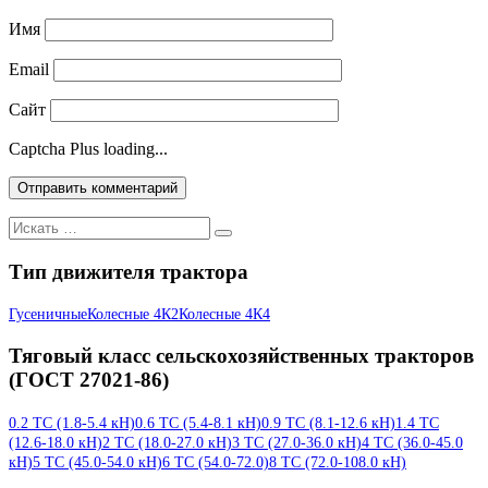
Имя
Email
Сайт
Captcha Plus loading...
Искать:
Тип движителя трактора
Гусеничные
Колесные 4К2
Колесные 4К4
Тяговый класс сельскохозяйственных тракторов
(ГОСТ 27021-86)
0.2 ТС (1.8-5.4 кН)
0.6 ТС (5.4-8.1 кН)
0.9 ТС (8.1-12.6 кН)
1.4 ТС
(12.6-18.0 кН)
2 ТС (18.0-27.0 кН)
3 ТС (27.0-36.0 кН)
4 ТС (36.0-45.0
кН)
5 ТС (45.0-54.0 кН)
6 ТС (54.0-72.0)
8 ТС (72.0-108.0 кН)