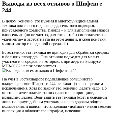
Выводы из всех отзывов о Шифенге
244
В целом, конечно, это нужная и многофункциональная
техника для своего сада-огорода, сельского подворья,
приусадебного хозяйства. Иногда – и для выполнения заказов
односельчан (но не частых, для того, чтобы систематически
«калымить» и зарабатывать на этом деньги, нужен всё-таки
мини-трактор с карданной передачей).
Естественно, эта техника не пригодна для обработки средних
и больших площадей. Она отлично подходит для малых
участков и огородов, на которых, к примеру, на Беларусе
МТЗ-80/82 нельзя развернуться.
На учёт в Гостехнадзоре подавляющее большинство
владельцев свои Шифенги 244 не ставит (за очень редким
исключением). Хотя по закону это, конечно, делать надо. Но
никто не хочет платить за них налоги и, в принципе,
правильно делает. Ведь ездить эта техника будет в основном
лишь по приусадебным участкам, а не по дорогам общего
пользования, и шансы, что владельца «поймает» некая заезжая
инспекция и обложит его штрафом, невелики.