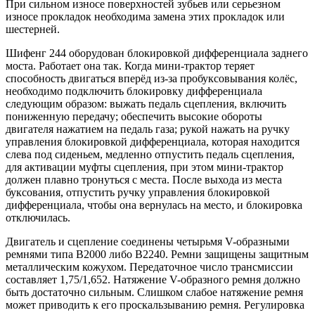
При сильном износе поверхностей зубьев или серьезном
износе прокладок необходима замена этих прокладок или
шестерней.
Шифенг 244 оборудован блокировкой дифференциала заднего
моста. Работает она так. Когда мини-трактор теряет
способность двигаться вперёд из-за пробуксовывания колёс,
необходимо подключить блокировку дифференциала
следующим образом: выжать педаль сцепления, включить
пониженную передачу; обеспечить высокие обороты
двигателя нажатием на педаль газа; рукой нажать на ручку
управления блокировкой дифференциала, которая находится
слева под сиденьем, медленно отпустить педаль сцепления,
для активации муфты сцепления, при этом мини-трактор
должен плавно тронуться с места. После выхода из места
буксования, отпустить ручку управления блокировкой
дифференциала, чтобы она вернулась на место, и блокировка
отключилась.
Двигатель и сцепление соединены четырьмя V-образными
ремнями типа В2000 либо В2240. Ремни защищены защитным
металлическим кожухом. Передаточное число трансмиссии
составляет 1,75/1,652. Натяжение V-образного ремня должно
быть достаточно сильным. Слишком слабое натяжение ремня
может приводить к его проскальзыванию ремня. Регулировка