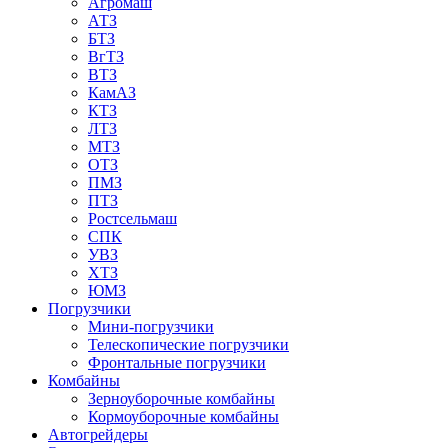
Агромаш
АТЗ
БТЗ
ВгТЗ
ВТЗ
КамАЗ
КТЗ
ЛТЗ
МТЗ
ОТЗ
ПМЗ
ПТЗ
Ростсельмаш
СПК
УВЗ
ХТЗ
ЮМЗ
Погрузчики
Мини-погрузчики
Телескопические погрузчики
Фронтальные погрузчики
Комбайны
Зерноуборочные комбайны
Кормоуборочные комбайны
Автогрейдеры