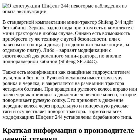
В стандартной комплектации мини-трактор Shifeng 244 идёт
без кабины. Зеркала заднео вида при этом есть в комплекте с
мини-трактором в любом случае. Однако есть возможность
приобрести ту же технику с дугой безопасности, или с
навесом от солнца и дождя (это дополнительные опции, за
отдельную плату). Либо – вариант модификации с
экзотической для ременного мини-трактора, но вполне
полноразмерной кабиной (Shifeng SF-244С).
Также есть модификации как снащённые гидроусилителем
руля, так и без него. Рулевой механизм имеет структуру
ролика и червяка, и закрепляется на раме мини-трактора
четырьмя болтами. При вращении рулевого колеса вправо или
влево червяк приводит в движение червячное колесо, которое
поворачивает рулевую сошку. Это приводит в движение
передние колеса через продольную и поперечную рулевые
тяги и осуществляет поворот трактора. Тормоза на всех
модификациях Шифенг 244 установлены барабанного типа.
Краткая информация о производителе
данной техники