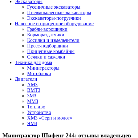
Экскаваторы
Гусеничные экскаваторы
Пневмоколесные экскаваторы
Экскаваторы-погрузчики
Навесное и прицепное оборудование
Грабли-ворошилки
Кормораздатчики
Косилки и измельчители
Пресс-подборщики
Прицепные комбайны
Сеялки и сажалки
Техника для дома
Минитракторы
Мотоблоки
Двигатели
АМЗ
ВМТЗ
ЗМЗ
ММЗ
Топливо
Устройство
ХМЗ «Серп и молот»
ЯМЗ
Минитрактор Шифенг 244: отзывы владельцев