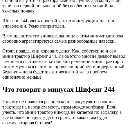
становится у этого трактора заметно лучше, два корпуса он
тянет на первой повышенной без особенных усилий на
тяжёлых почвах.
Шифенг 244 очень простой как по конструкции, так и в
управлении. Ремонтопригоден.
Всем нравится его универсальность: с этим мини-трактором
свободно агрегатируются самые разнообразные навески.
Стоят, правда, они хороших денег. Как, собственно и сам
мини-трактор Шифенг 244. Из-за этого многие делают вывод:
чем платить столько за китайский ременной мини-трактор и
потом мучиться с ним, не проще ли прибрести подержанный
Беларус – цена будет практически той же, а проблем
однозначно меньше.
Что говорят о минусах Шифенг 244
Никому не нравится расположение аккумулятора мини-
трактора: на переднем мосту, прям между колёсами. Если
учесть, что мини-трактор никогда не катается по асфальту, а
всё больше по грунту да по грязи, то какой там будет
аккумуляторная батарея?