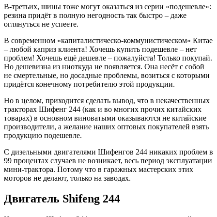
В-третьих, шины тоже могут оказаться из серии «подешевле»:
резина придёт в полную негодность так быстро – даже
оглянуться не успеете.
В современном «капиталистическо-коммунистическом» Китае
– любой каприз клиента! Хочешь купить подешевле – нет
проблем! Хочешь ещё дешевле – пожалуйста! Только покупай.
Но дешевизна из ниоткуда не появляется. Она несёт с собой
не смертельные, но досадные проблемы, возиться с которыми
придётся конечному потребителю этой продукции.
Но в целом, приходится сделать вывод, что в некачественных
тракторах Шифенг 244 (как и во многих прочих китайских
товарах) в основном виноватыми оказываются не китайские
производители, а желание наших оптовых покупателей взять
продукцию подешевле.
С дизельными двигателями Шифенгов 244 никаких проблем в
99 процентах случаев не возникает, весь период эксплуатации
мини-трактора. Потому что в гаражных мастерских этих
моторов не делают, только на заводах.
Двигатель Shifeng 244