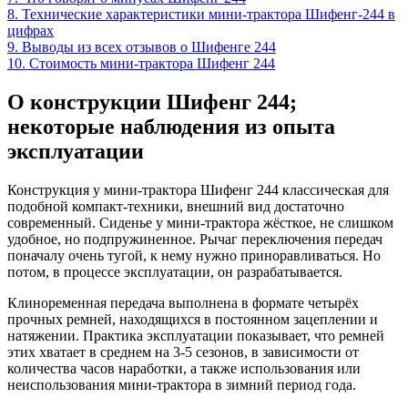
8. Технические характеристики мини-трактора Шифенг-244 в
цифрах
9. Выводы из всех отзывов о Шифенге 244
10. Стоимость мини-трактора Шифенг 244
О конструкции Шифенг 244;
некоторые наблюдения из опыта
эксплуатации
Конструкция у мини-трактора Шифенг 244 классическая для
подобной компакт-техники, внешний вид достаточно
современный. Сиденье у мини-трактора жёсткое, не слишком
удобное, но подпружиненное. Рычаг переключения передач
поначалу очень тугой, к нему нужно приноравливаться. Но
потом, в процессе эксплуатации, он разрабатывается.
Клиноременная передача выполнена в формате четырёх
прочных ремней, находящихся в постоянном зацеплении и
натяжении. Практика эксплуатации показывает, что ремней
этих хватает в среднем на 3-5 сезонов, в зависимости от
количества часов наработки, а также использования или
неиспользования мини-трактора в зимний период года.