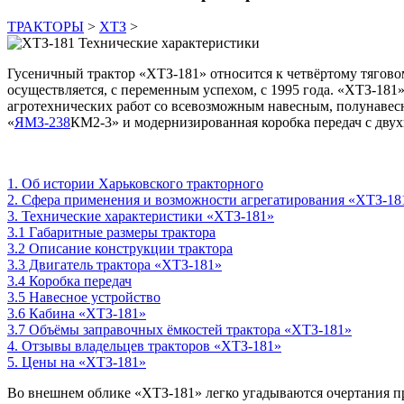
ТРАКТОРЫ
>
ХТЗ
>
Гусеничный трактор «ХТЗ-181» относится к четвёртому тяговом
осуществляется, с переменным успехом, с 1995 года. «ХТЗ-181
агротехнических работ со всевозможным навесным, полунаве
«
ЯМЗ-238
КМ2-3» и модернизированная коробка передач с дву
1. Об истории Харьковского тракторного
2. Сфера применения и возможности агрегатирования «ХТЗ-18
3. Технические характеристики «ХТЗ-181»
3.1 Габаритные размеры трактора
3.2 Описание конструкции трактора
3.3 Двигатель трактора «ХТЗ-181»
3.4 Коробка передач
3.5 Навесное устройство
3.6 Кабина «ХТЗ-181»
3.7 Объёмы заправочных ёмкостей трактора «ХТЗ-181»
4. Отзывы владельцев тракторов «ХТЗ-181»
5. Цены на «ХТЗ-181»
Во внешнем облике «ХТЗ-181» легко угадываются очертания пр