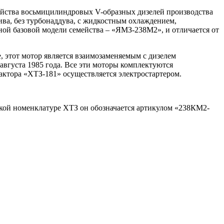
ейства восьмицилиндровых V-образных дизелей производства
ива, без турбонаддува, с жидкостным охлаждением,
ой базовой модели семейства – «ЯМЗ-238М2», и отличается от
 этот мотор является взаимозаменяемым с дизелем
августа 1985 года. Все эти моторы комплектуются
ктора «ХТЗ-181» осуществляется электростартером.
кой номенклатуре ХТЗ он обозначается артикулом «238КМ2-