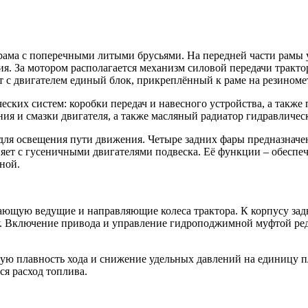
я рама с поперечными литыми брусьями. На передней части рам
 За мотором располагается механизм силовой передачи трактора
 с двигателем единый блок, прикреплённый к раме на резиноме
ских систем: коробки передач и навесного устройства, а также
я и смазки двигателя, а также масляный радиатор гидравличес
 для освещения пути движения. Четыре задних фары предназначе
яет с гусеничными двигателями подвеска. Её функции – обеспеч
ной.
ающую ведущие и направляющие колеса трактора. К корпусу зад
у. Включение привода и управление гидроподжимной муфтой ред
ную плавность хода и снижение удельных давлений на единицу 
ся расход топлива.