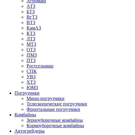
Агромаш
АТЗ
БТЗ
ВгТЗ
ВТЗ
КамАЗ
КТЗ
ЛТЗ
МТЗ
ОТЗ
ПМЗ
ПТЗ
Ростсельмаш
СПК
УВЗ
ХТЗ
ЮМЗ
Погрузчики
Мини-погрузчики
Телескопические погрузчики
Фронтальные погрузчики
Комбайны
Зерноуборочные комбайны
Кормоуборочные комбайны
Автогрейдеры