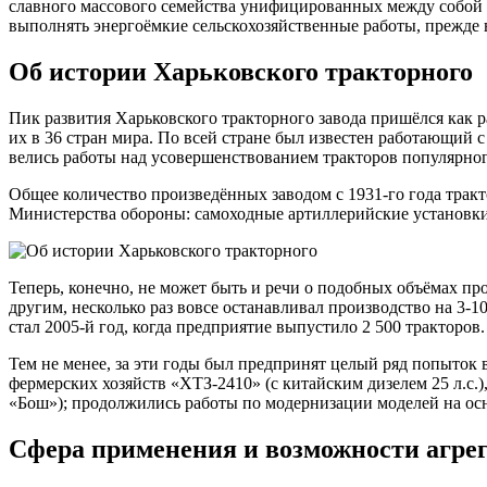
славного массового семейства унифицированных между собой к
выполнять энергоёмкие сельскохозяйственные работы, прежде в
Об истории Харьковского тракторного
Пик развития Харьковского тракторного завода пришёлся как р
их в 36 стран мира. По всей стране был известен работающий 
велись работы над усовершенствованием тракторов популярног
Общее количество произведённых заводом с 1931-го года тракт
Министерства обороны: самоходные артиллерийские установки,
Теперь, конечно, не может быть и речи о подобных объёмах пр
другим, несколько раз вовсе останавливал производство на 3
стал 2005-й год, когда предприятие выпустило 2 500 тракторов.
Тем не менее, за эти годы был предпринят целый ряд попыток 
фермерских хозяйств «ХТЗ-2410» (с китайским дизелем 25 л.с.
«Бош»); продолжились работы по модернизации моделей на осн
Сфера применения и возможности агре