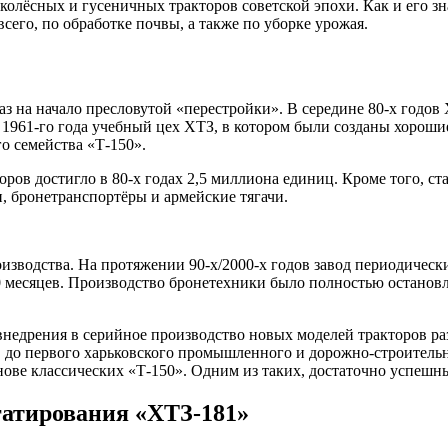
олёсных и гусеничных тракторов советской эпохи. Как и его з
сего, по обработке почвы, а также по уборке урожая.
аз на начало пресловутой «перестройки». В середине 80-х годов
с 1961-го года учебный цех ХТЗ, в котором были созданы хорош
о семейства «Т-150».
оров достигло в 80-х годах 2,5 миллиона единиц. Кроме того, 
 бронетранспортёры и армейские тягачи.
оизводства. На протяжении 90-х/2000-х годов завод периодическ
-10 месяцев. Производство бронетехники было полностью остано
внедрения в серийное производство новых моделей тракторов раз
), до первого харьковского промышленного и дорожно-строительн
ове классических «Т-150». Одним из таких, достаточно успешны
гатирования «ХТЗ-181»