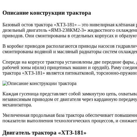
Описание конструкции трактора
Базовый остов трактора «ХТЗ-181» – это нивелирная клёпана
дизельный двигатель «ЯМЗ-238КМ2-3» жидкостного охлаждения.
приводов. Они смонтированы в отдельных корпусах и образуют
В коробке приводов располагаются приводы насосов гидравличе
смонтированы водяной и масляный радиаторы систем охлаждени
Спереди на корпусе трактора установлены две передние фары,
рабочей зоны и(или) прицепных машин и орудий). Раму соедин
трактора «ХТЗ-181» является пятикатковой, торсионно-пружин
Каждая гусеница представляет собой замкнутую цепь, охватыв
независимым приводом от двигателя через карданную передач
механизатора.
Увеличенная продольная база трактора обеспечивает повышен
показатели выполнения технологических процессов, и снижает
Двигатель трактора «ХТЗ-181»