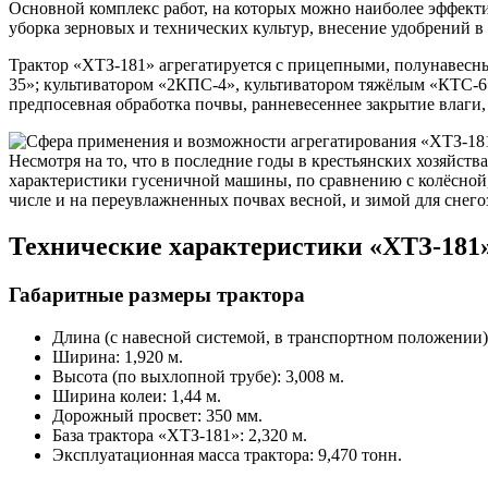
Основной комплекс работ, на которых можно наиболее эффектив
уборка зерновых и технических культур, внесение удобрений 
Трактор «ХТЗ-181» агрегатируется с прицепными, полунавес
35»; культиватором «2КПС-4», культиватором тяжёлым «КТС-6»
предпосевная обработка почвы, ранневесеннее закрытие влаги, 
Несмотря на то, что в последние годы в крестьянских хозяйств
характеристики гусеничной машины, по сравнению с колёсной,
числе и на переувлажненных почвах весной, и зимой для снего
Технические характеристики «ХТЗ-181
Габаритные размеры трактора
Длина (с навесной системой, в транспортном положении):
Ширина: 1,920 м.
Высота (по выхлопной трубе): 3,008 м.
Ширина колеи: 1,44 м.
Дорожный просвет: 350 мм.
База трактора «ХТЗ-181»: 2,320 м.
Эксплуатационная масса трактора: 9,470 тонн.