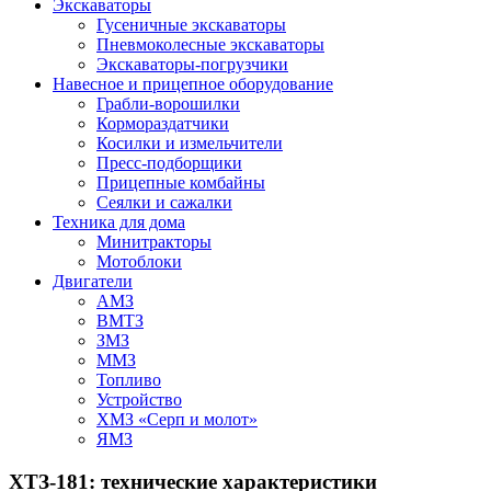
Экскаваторы
Гусеничные экскаваторы
Пневмоколесные экскаваторы
Экскаваторы-погрузчики
Навесное и прицепное оборудование
Грабли-ворошилки
Кормораздатчики
Косилки и измельчители
Пресс-подборщики
Прицепные комбайны
Сеялки и сажалки
Техника для дома
Минитракторы
Мотоблоки
Двигатели
АМЗ
ВМТЗ
ЗМЗ
ММЗ
Топливо
Устройство
ХМЗ «Серп и молот»
ЯМЗ
ХТЗ-181: технические характеристики