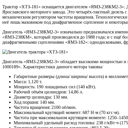
Трактор «ХТЗ-181» оснащается двигателем «ЯМЗ-238КМ2-3». Д
Ярославского моторного завода. Это четырёх-тактный дизель 
механическим регулятором частоты вращения. Технологически
неё лишь маховиком под диафрагменное сцепление и некоторы
Двигатель «ЯМЗ-238КМ2-3» изначально предназначался именно 
«ЯМЗ-238КМ», который производился до 1988 года; и с ещё бо
диафрагменными сцеплениями «ЯМЗ-182»: однодисковыми, фрик
Двигатель «ЯМЗ-238КМ2-3» обладает высокими мощностью и п
1000189». Характеристики данного мотора таковы:
Габаритные размеры (длина/ ширина/ высота) в миллиметр
Масса: 1,120 т.
Мощность: 190 лошадиных сил (140 кВт).
Рабочий объём цилиндров: 14,86 л.
Диаметр цилиндра: 130 мм.
Ход поршня: 140 мм.
Частота вращения: 2100 об/мин.
Максимальный крутящий момент: 687 Н·м (70 кгс·м).
Частота при максимальном крутящем моменте: 1250–1450
Минимальный удельный расход топлива: 238 г/кВт·ч (175 г
Топливный насос высокого давления: «802.5-20».