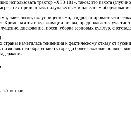
но использовать трактор «ХТЗ-181», таков: это пахота (глубиной
в агрегате с прицепным, полунавесным и навесным оборудование
ными, навесными, полуприцепными, гидрофицированными сельхоз
. Кроме пахоты и культивации почвы, предполагается участие т
лущение, дискование, посев, уборка зерновых культур, снегозад
ах страны наметилась тенденция к фактическому отказу от гусен
 позволяют ей обрабатывать гораздо более сложные почвы с выс
задержания.
»
 5,5 метров;