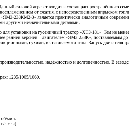
анный силовой агрегат входит в состав распространённого сем
с воспламенением от сжатия, с непосредственным впрыском топл
 «ЯМЗ-238КМ2-3» является практически аналогичным современн
ми другими незначительными деталями.
для установки на гусеничный трактор «ХТЗ-181». Тем не менее,
лее ранней версией – двигателем «ЯМЗ-238К», поставляемым до 
ционными, сухими, вытягиваемого типа. Запуск двигателя тра
роизводительностью, надёжностью и долговечностью. В заводс
ах: 1235/1005/1060.
 об/мин.
/л.с.·ч).