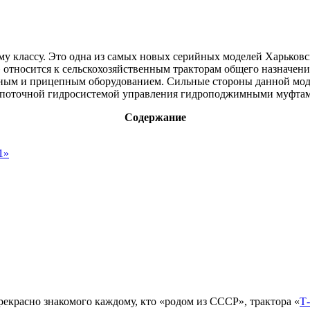
у классу. Это одна из самых новых серийных моделей Харьковск
» относится к сельскохозяйственным тракторам общего назначен
сным и прицепным оборудованием. Сильные стороны данной мод
хпоточной гидросистемой управления гидроподжимными муфтами
Содержание
1»
екрасно знакомого каждому, кто «родом из СССР», трактора «
Т