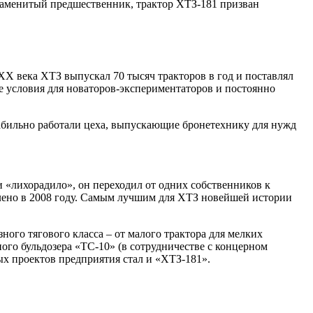
наменитый предшественник, трактор ХТЗ-181 призван
 ХХ века ХТЗ выпускал 70 тысяч тракторов в год и поставлял
ие условия для новаторов-экспериментаторов и постоянно
стабильно работали цеха, выпускающие бронетехнику для нужд
и «лихорадило», он переходил от одних собственников к
влено в 2008 году. Самым лучшим для ХТЗ новейшей истории
ного тягового класса – от малого трактора для мелких
ого бульдозера «ТС-10» (в сотрудничестве с концерном
х проектов предприятия стал и «ХТЗ-181».