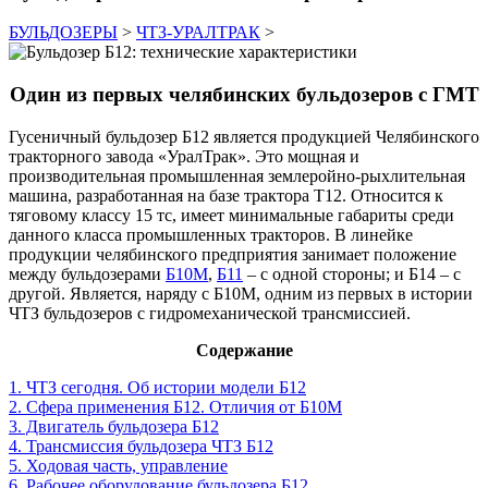
БУЛЬДОЗЕРЫ
>
ЧТЗ-УРАЛТРАК
>
Один из первых челябинских бульдозеров с ГМТ
Гусеничный бульдозер Б12 является продукцией Челябинского
тракторного завода «УралТрак». Это мощная и
производительная промышленная землеройно-рыхлительная
машина, разработанная на базе трактора Т12. Относится к
тяговому классу 15 тс, имеет минимальные габариты среди
данного класса промышленных тракторов. В линейке
продукции челябинского предприятия занимает положение
между бульдозерами
Б10М
,
Б11
– с одной стороны; и Б14 – с
другой. Является, наряду с Б10М, одним из первых в истории
ЧТЗ бульдозеров с гидромеханической трансмиссией.
Содержание
1. ЧТЗ сегодня. Об истории модели Б12
2. Сфера применения Б12. Отличия от Б10М
3. Двигатель бульдозера Б12
4. Трансмиссия бульдозера ЧТЗ Б12
5. Ходовая часть, управление
6. Рабочее оборудование бульдозера Б12