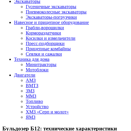
Экскаваторы
Гусеничные экскаваторы
Пневмоколесные экскаваторы
Экскаваторы-погрузчики
Навесное и прицепное оборудование
Грабли-ворошилки
Кормораздатчики
Косилки и измельчители
Пресс-подборщики
Прицепные комбайны
Сеялки и сажалки
Техника для дома
Минитракторы
Мотоблоки
Двигатели
АМЗ
ВМТЗ
ЗМЗ
ММЗ
Топливо
Устройство
ХМЗ «Серп и молот»
ЯМЗ
Бульдозер Б12: технические характеристики