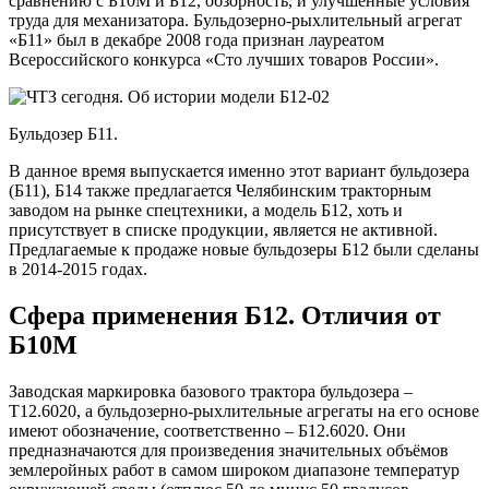
сравнению с Б10М и Б12, обзорность, и улучшенные условия
труда для механизатора. Бульдозерно-рыхлительный агрегат
«Б11» был в декабре 2008 года признан лауреатом
Всероссийского конкурса «Сто лучших товаров России».
Бульдозер Б11.
В данное время выпускается именно этот вариант бульдозера
(Б11), Б14 также предлагается Челябинским тракторным
заводом на рынке спецтехники, а модель Б12, хоть и
присутствует в списке продукции, является не активной.
Предлагаемые к продаже новые бульдозеры Б12 были сделаны
в 2014-2015 годах.
Сфера применения Б12. Отличия от
Б10М
Заводская маркировка базового трактора бульдозера –
Т12.6020, а бульдозерно-рыхлительные агрегаты на его основе
имеют обозначение, соответственно – Б12.6020. Они
предназначаются для произведения значительных объёмов
землеройных работ в самом широком диапазоне температур