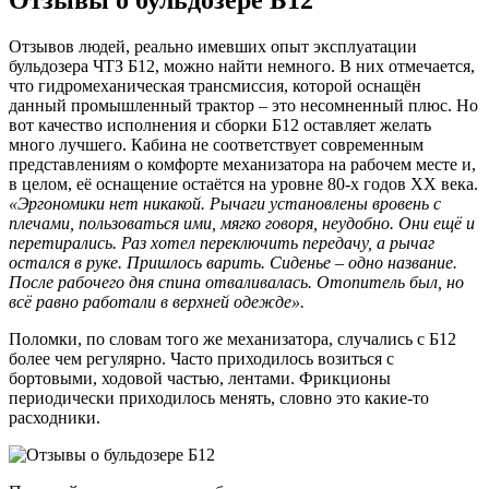
Отзывы о бульдозере Б12
Отзывов людей, реально имевших опыт эксплуатации
бульдозера ЧТЗ Б12, можно найти немного. В них отмечается,
что гидромеханическая трансмиссия, которой оснащён
данный промышленный трактор – это несомненный плюс. Но
вот качество исполнения и сборки Б12 оставляет желать
много лучшего. Кабина не соответствует современным
представлениям о комфорте механизатора на рабочем месте и,
в целом, её оснащение остаётся на уровне 80-х годов ХХ века.
«Эргономики нет никакой. Рычаги установлены вровень с
плечами, пользоваться ими, мягко говоря, неудобно. Они ещё и
перетирались. Раз хотел переключить передачу, а рычаг
остался в руке. Пришлось варить. Сиденье – одно название.
После рабочего дня спина отваливалась. Отопитель был, но
всё равно работали в верхней одежде».
Поломки, по словам того же механизатора, случались с Б12
более чем регулярно. Часто приходилось возиться с
бортовыми, ходовой частью, лентами. Фрикционы
периодически приходилось менять, словно это какие-то
расходники.