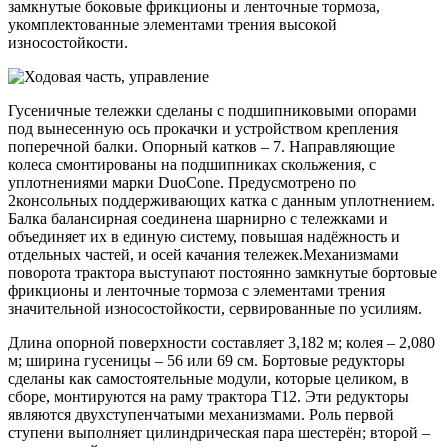
замкнутые боковые фрикционы и ленточные тормоза,
укомплектованные элементами трения высокой
износостойкости.
Гусеничные тележки сделаны с подшипниковыми опорами
под вынесенную ось прокачки и устройством крепления
поперечной балки. Опорный катков – 7. Направляющие
колеса смонтированы на подшипниках скольжения, с
уплотнениями марки DuoCone. Предусмотрено по
2консольных поддерживающих катка с данным уплотнением.
Балка балансирная соединена шарнирно с тележками и
объединяет их в единую систему, повышая надёжность и
отдельных частей, и осей качания тележек.Механизмами
поворота трактора выступают постоянно замкнутые бортовые
фрикционы и ленточные тормоза с элементами трения
значительной износостойкости, сервированные по усилиям.
Длина опорной поверхности составляет 3,182 м; колея – 2,080
м; ширина гусеницы – 56 или 69 см. Бортовые редукторы
сделаны как самостоятельные модули, которые целиком, в
сборе, монтируются на раму трактора Т12. Эти редукторы
являются двухступенчатыми механизмами. Роль первой
ступени выполняет цилиндрическая пара шестерён; второй –