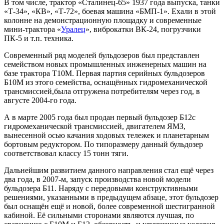
В том числе, трактор «Сталинец-65» 1937 года выпуска, танки
«Т-34», «КВ», «Т-72», боевая машина «БМП-1». Ехали в этой
колонне на демонстрационную площадку и современные
мини-трактора «
Уралец
», виброкатки ВК-24, погрузчики
ПК-5 и т.п. техника.
Современный ряд моделей бульдозеров был представлен
семейством новых промышленных инженерных машин на
базе трактора Т10М. Первая партия серийных бульдозеров
Б10М из этого семейства, оснащённых гидромеханической
трансмиссией,была отгружена потребителям через год, в
августе 2004-го года.
А в марте 2005 года был продан первый бульдозер Б12с
гидромеханической трансмиссией, двигателем ЯМЗ,
вынесенной осью качания ходовых тележек и планетарным
бортовым редуктором. По типоразмеру данный бульдозер
соответствовал классу 15 тонн тяги.
Дальнейшим развитием данного направления стал ещё через
два года, в 2007-м, запуск производства новой модели
бульдозера Б11. Наряду с передовыми конструктивными
решениями, указанными в предыдущем абзаце, этот бульдозер
был оснащён ещё и новой, более современной шестигранной
кабиной. Её сильными сторонами являются лучшая, по