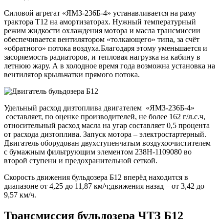
Силовой агрегат «ЯМЗ-236Б-4» устанавливается на раму
трактора Т12 на амортизаторах. Нужный температурный
режим жидкости охлаждения мотора и масла трансмиссии
обеспечивается вентилятором «толкающего» типа, за счёт
«обратного» потока воздуха.Благодаря этому уменьшается и
засоряемость радиаторов, и тепловая нагрузка на кабину в
летнюю жару. А в холодное время года возможна установка на
вентилятор крыльчатки прямого потока.
Удельный расход дизтоплива двигателем «ЯМЗ-236Б-4»
составляет, по оценке производителей, не более 162 г/л.с.ч,
относительный расход масла на угар составляет 0,5 процента
от расхода дизтоплива. Запуск мотора – электростартерный.
Двигатель оборудован двухступенчатым воздухоочистителем
с бумажным фильтрующим элементом 238Н-1109080 во
второй ступени и предохранительной сеткой.
Скорость движения бульдозера Б12 вперёд находится в
диапазоне от 4,25 до 11,87 км/ч;движения назад – от 3,42 до
9,57 км/ч.
Трансмиссия бульдозера ЧТЗ Б12