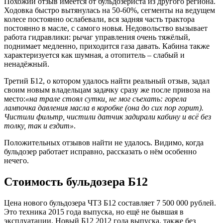
Похожий отзыв имеется от бульдозериста из другого региона.
Ходовка быстро вытянулась на 50-60%, сегменты на ведущем
колесе постоянно ослабевали, вся задняя часть трактора
постоянно в масле, с самого новья. Недовольство вызывает
работа гидравлики: рычаг управления очень тяжёлый,
поднимает медленно, приходится газа давать. Кабина также
характеризуется как шумная, а отопитель – слабый и
ненадёжный.
Третий Б12, о котором удалось найти реальный отзыв, задал
своим новым владельцам задачку сразу же после привоза на
место:
«на трале стоял сутки, не мог съехать: горела
лампочка давления масла в коробке (она до сих пор горит).
Чистили фильтр, чистили датчик задирали кабину и всё без
толку, так и ездит»
.
Положительных отзывов найти не удалось. Видимо, когда
бульдозер работает исправно, рассказать о нём особенно
нечего.
Стоимость бульдозера Б12
Цена нового бульдозера ЧТЗ Б12 составляет 7 500 000 рублей.
Это техника 2015 года выпуска, но ещё не бывшая в
эксплуатации. Новый Б12 2012 года выпуска, также без