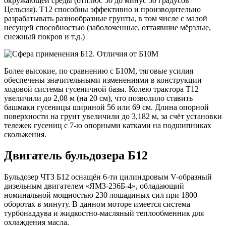
окружающей среды (отплюс 50 до минус 50 градусов
Цельсия). Т12 способны эффективно и производительно
разрабатывать разнообразные грунты, в том числе с малой
несущей способностью (заболоченные, оттаявшие мёрзлые,
снежный покров и т.д.)
Более высокие, по сравнению с Б10М, тяговые усилия
обеспечены значительными изменениями в конструкции
ходовой системы гусеничной базы. Колею трактора Т12
увеличили до 2,08 м (на 20 см), что позволило ставить
башмаки гусеницы шириной 56 или 69 см. Длина опорной
поверхности на грунт увеличили до 3,182 м, за счёт установки
тележек гусениц с 7-ю опорными катками на подшипниках
скольжения.
Двигатель бульдозера Б12
Бульдозер ЧТЗ Б12 оснащён 6-ти цилиндровым V-образный
дизельным двигателем «ЯМЗ-236Б-4», обладающий
номинальной мощностью 230 лошадиных сил при 1800
оборотах в минуту. В данном моторе имеется система
турбонаддува и жидкостно-масляный теплообменник для
охлаждения масла.