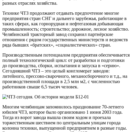
разных отраслях хозяйства.
Технике ЧТЗ продолжают отдавать предпочтение многие
предприятия стран СНГ и дальнего зарубежья, работающие в
таких сферах, как горнорудная и нефтегазовая добывающая
промышленность; строительство; дорожное, лесное хозяйство.
Челябинский тракторный завод сохранил партнёрские
отношения с рядом государственных министерств и ведомств
ряда бывших «братских», «социалистических» стран.
Производственным потенциалом предприятия обеспечивается
полный технологический цикл: от разработки и подготовки
до производства, сборки, испытания и запуска в «серию».
Сегодняшний ЧТЗ – это целый конгломерат заводов:
литейного, прессово-сварочного, механосборочного и т.д., на
производственной площади в 2,5 млн м2, с численностью
работников свыше 6,5 тысяч человек.
Многим челябинцам запомнилось празднование 70-летнего
юбилея ЧТЗ, которое было организовано 1 июня 2003 года.
Тогда из ворот завода вышла своим ходом и проехала
торжественным шествием по центральным улицам города
колонна техники, выпущенной предприятием в разные годы.