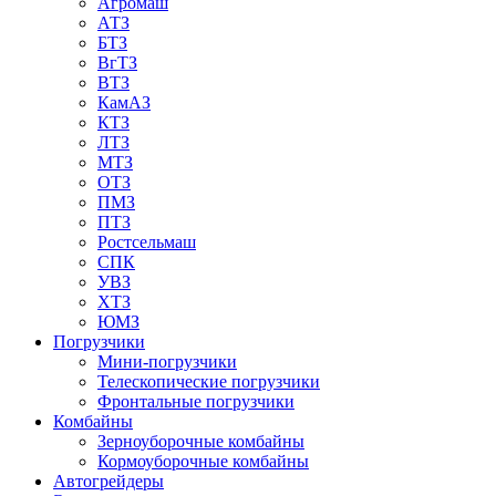
Агромаш
АТЗ
БТЗ
ВгТЗ
ВТЗ
КамАЗ
КТЗ
ЛТЗ
МТЗ
ОТЗ
ПМЗ
ПТЗ
Ростсельмаш
СПК
УВЗ
ХТЗ
ЮМЗ
Погрузчики
Мини-погрузчики
Телескопические погрузчики
Фронтальные погрузчики
Комбайны
Зерноуборочные комбайны
Кормоуборочные комбайны
Автогрейдеры