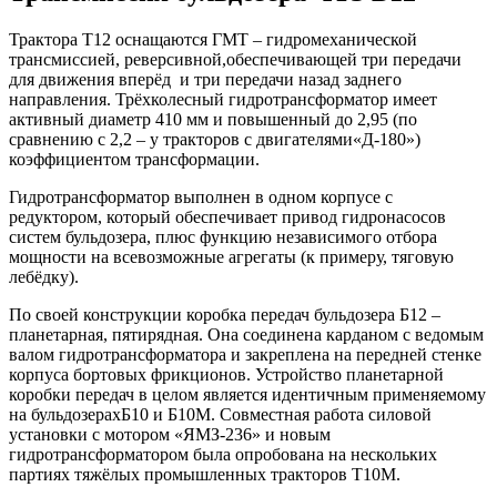
Трактора Т12 оснащаются ГМТ – гидромеханической
трансмиссией, реверсивной,обеспечивающей три передачи
для движения вперёд и три передачи назад заднего
направления. Трёхколесный гидротрансформатор имеет
активный диаметр 410 мм и повышенный до 2,95 (по
сравнению с 2,2 – у тракторов с двигателями«Д-180»)
коэффициентом трансформации.
Гидротрансформатор выполнен в одном корпусе с
редуктором, который обеспечивает привод гидронасосов
систем бульдозера, плюс функцию независимого отбора
мощности на всевозможные агрегаты (к примеру, тяговую
лебёдку).
По своей конструкции коробка передач бульдозера Б12 –
планетарная, пятирядная. Она соединена карданом с ведомым
валом гидротрансформатора и закреплена на передней стенке
корпуса бортовых фрикционов. Устройство планетарной
коробки передач в целом является идентичным применяемому
на бульдозерахБ10 и Б10М. Совместная работа силовой
установки с мотором «ЯМЗ-236» и новым
гидротрансформатором была опробована на нескольких
партиях тяжёлых промышленных тракторов Т10М.