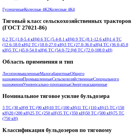
Гусеничные
Колесные 4К2
Колесные 4К4
Тяговый класс сельскохозяйственных тракторов
(ГОСТ 27021-86)
0.2 ТС (1.8-5.4 кН)
0.6 ТС (5.4-8.1 кН)
0.9 ТС (8.1-12.6 кН)
1.4 ТС
(12.6-18.0 кН)
2 ТС (18.0-27.0 кН)
3 ТС (27.0-36.0 кН)
4 ТС (36.0-45.0
кН)
5 ТС (45.0-54.0 кН)
6 ТС (54.0-72.0)
8 ТС (72.0-108.0 кН)
Область применения и тип
Лесопромышленные
Малогабаритные
Общего
назначения
Промышленные
Сельскохозяйственные
Специального
назначения
Универсально-пропашные
Энергонасыщенные
Номинальное тяговое усилие бульдозера
3 ТС (30 кН)
9 ТС (90 кН)
10 ТС (100 кН)
11 ТС (110 кН)
15 ТС (150
кН)
20 (200 кН)
25 ТС (250 кН)
35 ТС (350 кН)
50 ТС (500 кН)
75 ТС
(750 кН)
Классификация бульдозеров по тяговому