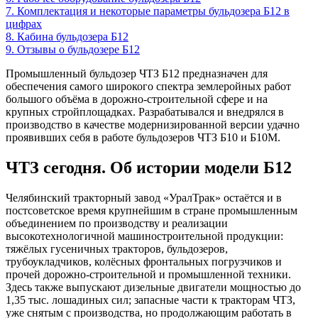
7. Комплектация и некоторые параметры бульдозера Б12 в
цифрах
8. Кабина бульдозера Б12
9. Отзывы о бульдозере Б12
Промышленный бульдозер ЧТЗ Б12 предназначен для
обеспечения самого широкого спектра землеройных работ
большого объёма в дорожно-строительной сфере и на
крупных стройплощадках. Разрабатывался и внедрялся в
производство в качестве модернизированной версии удачно
проявивших себя в работе бульдозеров ЧТЗ Б10 и Б10М.
ЧТЗ сегодня. Об истории модели Б12
Челябинский тракторный завод «УралТрак» остаётся и в
постсоветское время крупнейшим в стране промышленным
объединением по производству и реализации
высокотехнологичной машиностроительной продукции:
тяжёлых гусеничных тракторов, бульдозеров,
трубоукладчиков, колёсных фронтальных погрузчиков и
прочей дорожно-строительной и промышленной техники.
Здесь также выпускают дизельные двигатели мощностью до
1,35 тыс. лошадиных сил; запасные части к тракторам ЧТЗ,
уже снятым с производства, но продолжающим работать в